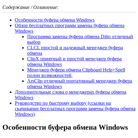
Содержание / Оглавление:
Особенности буфера обмена Windows
Обзор бесплатных программ замены буфера обмена
Windows
Программа замены буфера обмена Ditto отличный
выбор
CLCL простой и надежный менеджер буфера
обмена
ClipX приятный и простой менеджер буфера
обмена Windows
Менеджер буфера обмена Clipboard Help+Spell
полон возможностей
ArsClip отличный портативный менеджер буфера
обмена Windows
Дополнительные слова о менеджерах буфера обмена
Windows
Руководство по быстрому выбору (ссылки на
скачивание бесплатных программ замены буфера обмена
Windows)
Особенности буфера обмена Windows