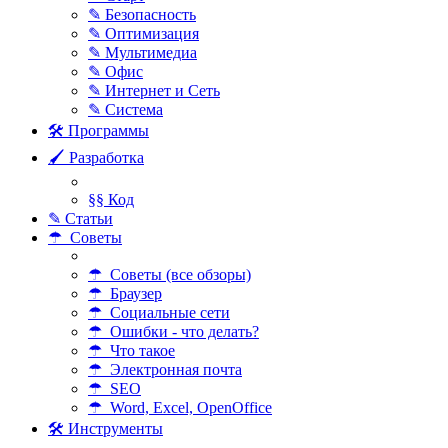
✎ Безопасность
✎ Оптимизация
✎ Мультимедиа
✎ Офис
✎ Интернет и Сеть
✎ Система
🛠 Программы
🖌 Разработка
§§ Код
✎ Статьи
☂ Советы
☂ Советы (все обзоры)
☂ Браузер
☂ Социальные сети
☂ Ошибки - что делать?
☂ Что такое
☂ Электронная почта
☂ SEO
☂ Word, Excel, OpenOffice
🛠 Инструменты