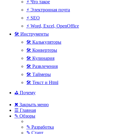
⚡ Что такое
⚡ Электронная почта
⚡ SEO
⚡ Word, Excel, OpenOffice
🛠 Инструменты
🛠 Калькуляторы
🛠 Конвертеры
🛠 Кулинария
🛠 Развлечения
🛠 Таймеры
🛠 Текст и Html
⛳ Почему
✖ Закрыть меню
☰ Главная
✎ Обзоры
✎ Разработка
✎ Старт