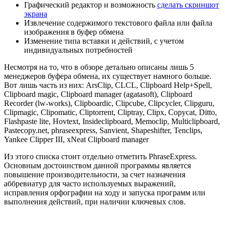
Графический редактор и возможность
сделать скриншот
экрана
Извлечение содержимого текстового файла или файла
изображения в буфер обмена
Изменение типа вставки и действий, с учетом
индивидуальных потребностей
Несмотря на то, что в обзоре детально описаны лишь 5
менеджеров буфера обмена, их существует намного больше.
Вот лишь часть из них: ArsClip, CLCL, Clipboard Help+Spell,
Clipboard magic, Clipboard manager (agatasoft), Clipboard
Recorder (lw-works), Clipboardic, Clipcube, Clipcycler, Clipguru,
Clipmagic, Clipomatic, Cliptorrent, Cliptray, Clipx, Copycat, Ditto,
Flashpaste lite, Hovtext, Insideclipboard, Memoclip, Multiclipboard,
Pastecopy.net, phraseexpress, Sanvient, Shapeshifter, Tenclips,
Yankee Clipper III, xNeat Clipboard manager
Из этого списка стоит отдельно отметить PhraseExpress.
Основным достоинством данной программы является
повышение производительности, за счет назначения
аббревиатур для часто используемых выражений,
исправления орфографии на ходу и запуска программ или
выполнения действий, при наличии ключевых слов.