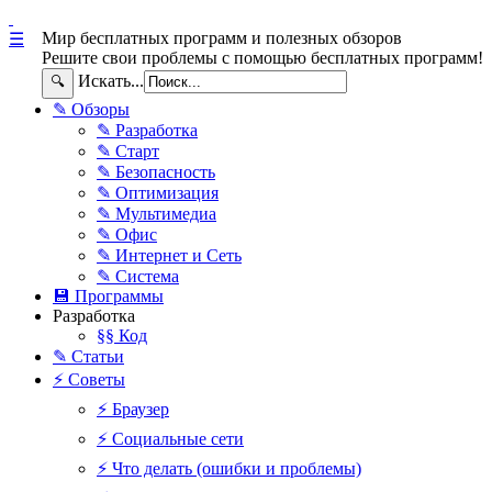
Мир бесплатных программ и полезных обзоров
☰
Решите свои проблемы с помощью бесплатных программ!
Искать...
🔍
✎ Обзоры
✎ Разработка
✎ Старт
✎ Безопасность
✎ Оптимизация
✎ Мультимедиа
✎ Офис
✎ Интернет и Сеть
✎ Система
💾 Программы
Разработка
§§ Код
✎ Статьи
⚡ Советы
⚡ Браузер
⚡ Социальные сети
⚡ Что делать (ошибки и проблемы)