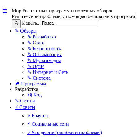
Мир бесплатных программ и полезных обзоров
☰
Решите свои проблемы с помощью бесплатных программ!
Искать...
🔍
✎ Обзоры
✎ Разработка
✎ Старт
✎ Безопасность
✎ Оптимизация
✎ Мультимедиа
✎ Офис
✎ Интернет и Сеть
✎ Система
💾 Программы
Разработка
§§ Код
✎ Статьи
⚡ Советы
⚡ Браузер
⚡ Социальные сети
⚡ Что делать (ошибки и проблемы)