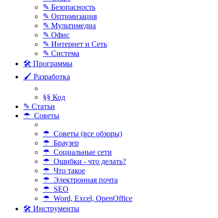
✎ Безопасность
✎ Оптимизация
✎ Мультимедиа
✎ Офис
✎ Интернет и Сеть
✎ Система
🛠 Программы
🖌 Разработка
§§ Код
✎ Статьи
☂ Советы
☂ Советы (все обзоры)
☂ Браузер
☂ Социальные сети
☂ Ошибки - что делать?
☂ Что такое
☂ Электронная почта
☂ SEO
☂ Word, Excel, OpenOffice
🛠 Инструменты