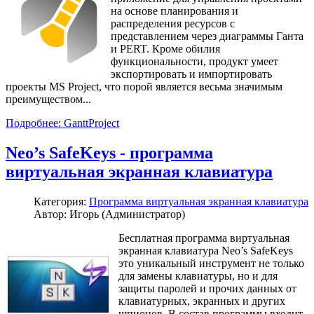
на основе планирования и
распределения ресурсов с
представлением через диаграммы Ганта
и PERT. Кроме обилия
функциональности, продукт умеет
экспортировать и импортировать
проекты MS Project, что порой является весьма значимым
преимуществом...
Подробнее: GanttProject
Neo’s SafeKeys - программа
виртуальная экранная клавиатура
Категория:
Программа виртуальная экранная клавиатура
Автор: Игорь (Администратор)
Бесплатная программа виртуальная
экранная клавиатура Neo’s SafeKeys
это уникальный инструмент не только
для замены клавиатуры, но и для
защиты паролей и прочих данных от
клавиатурных, экранных и других
шпионов. В состав программы входит