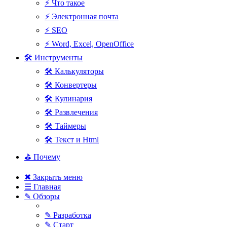
⚡ Что такое
⚡ Электронная почта
⚡ SEO
⚡ Word, Excel, OpenOffice
🛠 Инструменты
🛠 Калькуляторы
🛠 Конвертеры
🛠 Кулинария
🛠 Развлечения
🛠 Таймеры
🛠 Текст и Html
⛳ Почему
✖ Закрыть меню
☰ Главная
✎ Обзоры
✎ Разработка
✎ Старт