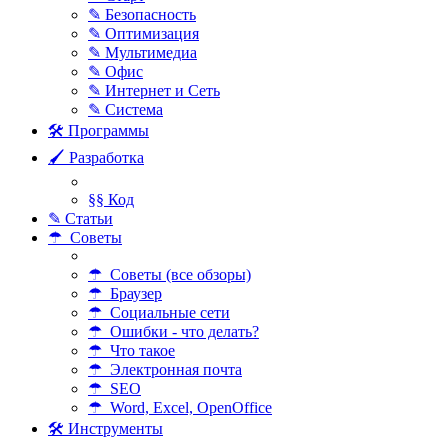
✎ Безопасность
✎ Оптимизация
✎ Мультимедиа
✎ Офис
✎ Интернет и Сеть
✎ Система
🛠 Программы
🖌 Разработка
§§ Код
✎ Статьи
☂ Советы
☂ Советы (все обзоры)
☂ Браузер
☂ Социальные сети
☂ Ошибки - что делать?
☂ Что такое
☂ Электронная почта
☂ SEO
☂ Word, Excel, OpenOffice
🛠 Инструменты