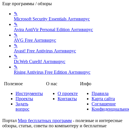
Еще программы / обзоры
✎
Microsoft Security Essentials
Антивирус
✎
Avira AntiVir Personal Edition
Антивирус
✎
AVG Free
Антивирус
✎
Avast! Free Antivirus
Антивирус
✎
Dr.Web CureIt!
Антивирус
✎
Rising Antivirus Free Edition
Антивирус
Полезное
О нас
Инфо
Инструменты
О проекте
Правила
Проекты
Контакты
Карта сайта
Задать
Соглашение
вопрос
Конфиденциально
Портал
Мир бесплатных программ
- полезные и интересные
обзоры, статьи, советы по компьютеру и бесплатные