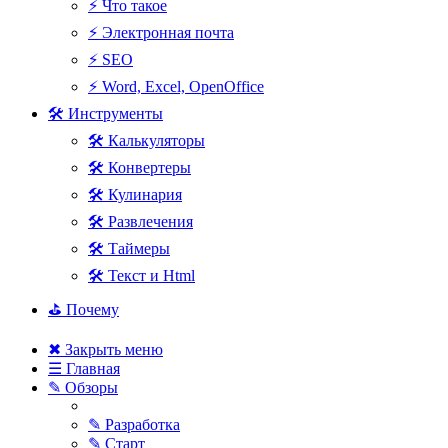
⚡ Что такое
⚡ Электронная почта
⚡ SEO
⚡ Word, Excel, OpenOffice
🛠 Инструменты
🛠 Калькуляторы
🛠 Конвертеры
🛠 Кулинария
🛠 Развлечения
🛠 Таймеры
🛠 Текст и Html
⛳ Почему
✖ Закрыть меню
☰ Главная
✎ Обзоры
✎ Разработка
✎ Старт