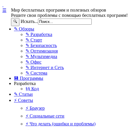
Мир бесплатных программ и полезных обзоров
☰
Решите свои проблемы с помощью бесплатных программ!
Искать...
🔍
✎ Обзоры
✎ Разработка
✎ Старт
✎ Безопасность
✎ Оптимизация
✎ Мультимедиа
✎ Офис
✎ Интернет и Сеть
✎ Система
💾 Программы
Разработка
§§ Код
✎ Статьи
⚡ Советы
⚡ Браузер
⚡ Социальные сети
⚡ Что делать (ошибки и проблемы)