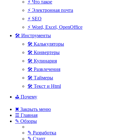
⚡ Что такое
⚡ Электронная почта
⚡ SEO
⚡ Word, Excel, OpenOffice
🛠 Инструменты
🛠 Калькуляторы
🛠 Конвертеры
🛠 Кулинария
🛠 Развлечения
🛠 Таймеры
🛠 Текст и Html
⛳ Почему
✖ Закрыть меню
☰ Главная
✎ Обзоры
✎ Разработка
✎ Старт