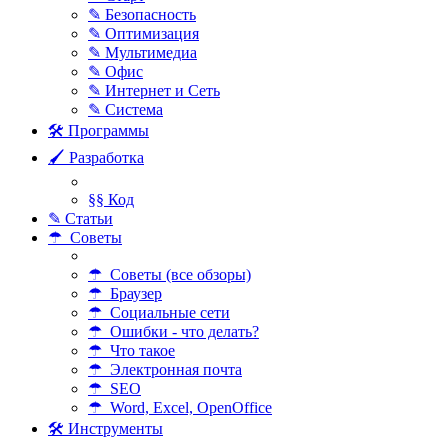
✎ Безопасность
✎ Оптимизация
✎ Мультимедиа
✎ Офис
✎ Интернет и Сеть
✎ Система
🛠 Программы
🖌 Разработка
§§ Код
✎ Статьи
☂ Советы
☂ Советы (все обзоры)
☂ Браузер
☂ Социальные сети
☂ Ошибки - что делать?
☂ Что такое
☂ Электронная почта
☂ SEO
☂ Word, Excel, OpenOffice
🛠 Инструменты