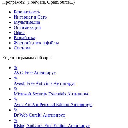
Программы (Freeware, OpenSource...)
Безопасность
Интернет и Сеть
Мультимедиа
Оптимизация
Офис
Разработка
Жесткий диск и файлы
Система
Еще программы / обзоры
✎
AVG Free
Антивирус
✎
Avast! Free Antivirus
Антивирус
✎
Microsoft Security Essentials
Антивирус
✎
Avira AntiVir Personal Edition
Антивирус
✎
Dr.Web CureIt!
Антивирус
✎
Rising Antivirus Free Edition
Антивирус