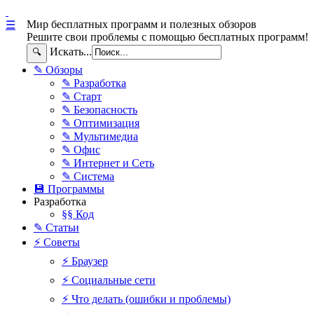
Мир бесплатных программ и полезных обзоров
☰
Решите свои проблемы с помощью бесплатных программ!
Искать...
🔍
✎ Обзоры
✎ Разработка
✎ Старт
✎ Безопасность
✎ Оптимизация
✎ Мультимедиа
✎ Офис
✎ Интернет и Сеть
✎ Система
💾 Программы
Разработка
§§ Код
✎ Статьи
⚡ Советы
⚡ Браузер
⚡ Социальные сети
⚡ Что делать (ошибки и проблемы)