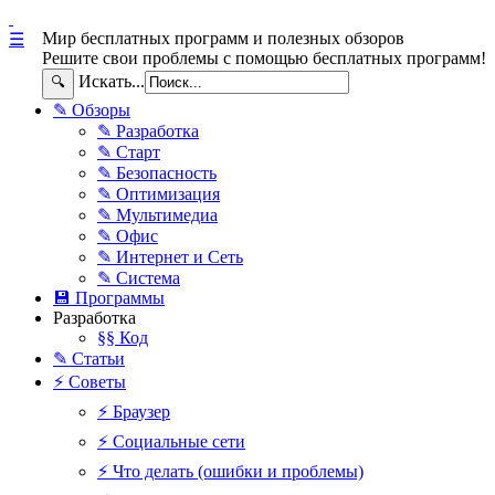
Мир бесплатных программ и полезных обзоров
☰
Решите свои проблемы с помощью бесплатных программ!
Искать...
🔍
✎ Обзоры
✎ Разработка
✎ Старт
✎ Безопасность
✎ Оптимизация
✎ Мультимедиа
✎ Офис
✎ Интернет и Сеть
✎ Система
💾 Программы
Разработка
§§ Код
✎ Статьи
⚡ Советы
⚡ Браузер
⚡ Социальные сети
⚡ Что делать (ошибки и проблемы)