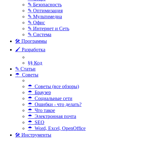
✎ Безопасность
✎ Оптимизация
✎ Мультимедиа
✎ Офис
✎ Интернет и Сеть
✎ Система
🛠 Программы
🖌 Разработка
§§ Код
✎ Статьи
☂ Советы
☂ Советы (все обзоры)
☂ Браузер
☂ Социальные сети
☂ Ошибки - что делать?
☂ Что такое
☂ Электронная почта
☂ SEO
☂ Word, Excel, OpenOffice
🛠 Инструменты