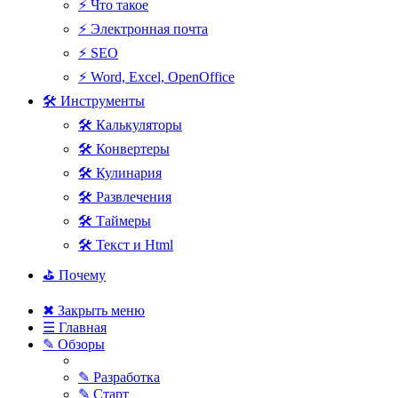
⚡ Что такое
⚡ Электронная почта
⚡ SEO
⚡ Word, Excel, OpenOffice
🛠 Инструменты
🛠 Калькуляторы
🛠 Конвертеры
🛠 Кулинария
🛠 Развлечения
🛠 Таймеры
🛠 Текст и Html
⛳ Почему
✖ Закрыть меню
☰ Главная
✎ Обзоры
✎ Разработка
✎ Старт