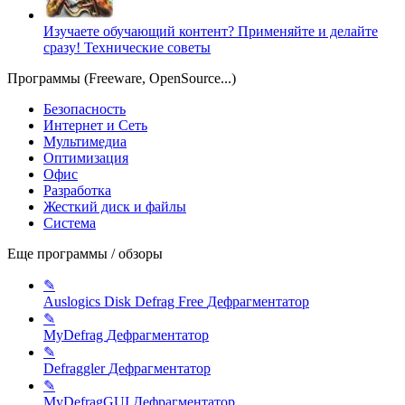
Изучаете обучающий контент? Применяйте и делайте
сразу!
Технические советы
Программы (Freeware, OpenSource...)
Безопасность
Интернет и Сеть
Мультимедиа
Оптимизация
Офис
Разработка
Жесткий диск и файлы
Система
Еще программы / обзоры
✎
Auslogics Disk Defrag Free
Дефрагментатор
✎
MyDefrag
Дефрагментатор
✎
Defraggler
Дефрагментатор
✎
MyDefragGUI
Дефрагментатор