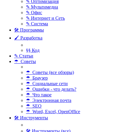
✎ Оптимизация
✎ Мультимедиа
✎ Офис
✎ Интернет и Сеть
✎ Система
🛠 Программы
🖌 Разработка
§§ Код
✎ Статьи
☂ Советы
☂ Советы (все обзоры)
☂ Браузер
☂ Социальные сети
☂ Ошибки - что делать?
☂ Что такое
☂ Электронная почта
☂ SEO
☂ Word, Excel, OpenOffice
🛠 Инструменты
🛠 Инструменты (все)