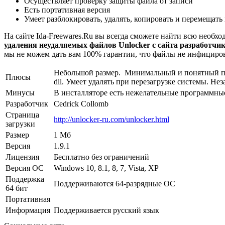
Осуществляет проверку защиты файла от записи
Есть портативная версия
Умеет разблокировать, удалять, копировать и перемещат
На сайте Ida-Freewares.Ru вы всегда сможете найти всю необ
удаления неудаляемых файлов Unlocker с сайта разработчик
мы не можем дать вам 100% гарантии, что файлы не инфициров
Небольшой размер. Минимальный и понятный пол
Плюсы
dll. Умеет удалять при перезагрузке системы. Н
Минусы
В инсталляторе есть нежелательные программны
Разработчик
Cedrick Collomb
Страница
http://unlocker-ru.com/unlocker.html
загрузки
Размер
1 Мб
Версия
1.9.1
Лицензия
Бесплатно без ограничений
Версия ОС
Windows 10, 8.1, 8, 7, Vista, XP
Поддержка
Поддерживаются 64-разрядные ОС
64 бит
Портативная
Информация
Поддерживается русский язык