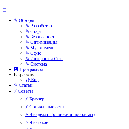
☰
✎ Обзоры
✎ Разработка
✎ Старт
✎ Безопасность
✎ Оптимизация
✎ Мультимедиа
✎ Офис
✎ Интернет и Сеть
✎ Система
💾 Программы
Разработка
§§ Код
✎ Статьи
⚡ Советы
⚡ Браузер
⚡ Социальные сети
⚡ Что делать (ошибки и проблемы)
⚡ Что такое