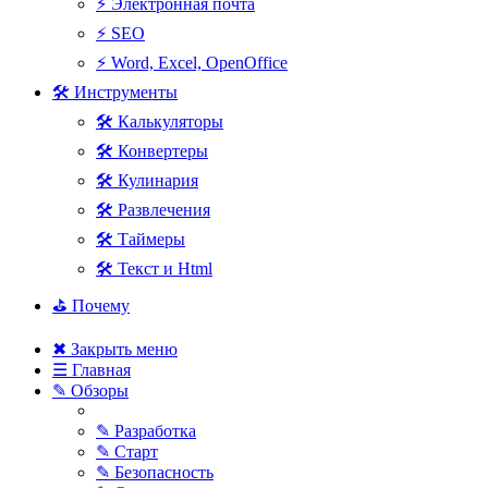
⚡ Электронная почта
⚡ SEO
⚡ Word, Excel, OpenOffice
🛠 Инструменты
🛠 Калькуляторы
🛠 Конвертеры
🛠 Кулинария
🛠 Развлечения
🛠 Таймеры
🛠 Текст и Html
⛳ Почему
✖ Закрыть меню
☰ Главная
✎ Обзоры
✎ Разработка
✎ Старт
✎ Безопасность