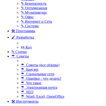
✎ Безопасность
✎ Оптимизация
✎ Мультимедиа
✎ Офис
✎ Интернет и Сеть
✎ Система
🛠 Программы
🖌 Разработка
§§ Код
✎ Статьи
☂ Советы
☂ Советы (все обзоры)
☂ Браузер
☂ Социальные сети
☂ Ошибки - что делать?
☂ Что такое
☂ Электронная почта
☂ SEO
☂ Word, Excel, OpenOffice
🛠 Инструменты