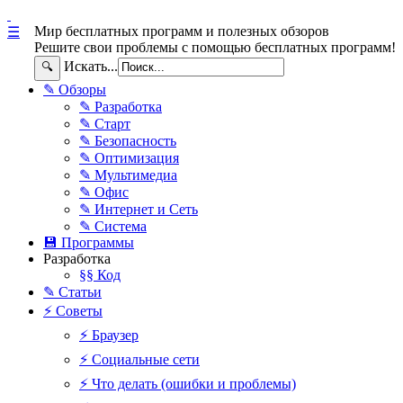
Мир бесплатных программ и полезных обзоров
☰
Решите свои проблемы с помощью бесплатных программ!
Искать...
🔍
✎ Обзоры
✎ Разработка
✎ Старт
✎ Безопасность
✎ Оптимизация
✎ Мультимедиа
✎ Офис
✎ Интернет и Сеть
✎ Система
💾 Программы
Разработка
§§ Код
✎ Статьи
⚡ Советы
⚡ Браузер
⚡ Социальные сети
⚡ Что делать (ошибки и проблемы)