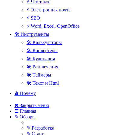
⚡ Что такое
⚡ Электронная почта
⚡ SEO
⚡ Word, Excel, OpenOffice
🛠 Инструменты
🛠 Калькуляторы
🛠 Конвертеры
🛠 Кулинария
🛠 Развлечения
🛠 Таймеры
🛠 Текст и Html
⛳ Почему
✖ Закрыть меню
☰ Главная
✎ Обзоры
✎ Разработка
✎ Старт