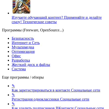
Изучаете обучающий контент? Применяйте и делайте
сразу!
Технические советы
Программы (Freeware, OpenSource...)
Безопасность
Интернет и Сеть
Мультимедиа
Оптимизация
Офис
Разработка
Жесткий диск и файлы
Система
Еще программы / обзоры
✎
Как зарегистрироваться в контакте
Социальные сети
✎
Регистрация одноклассники
Социальные сети
✎
Как удалить подписчиков ВКонтакте
Социальные сети