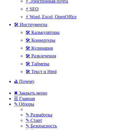
⚡ Электронная почта
⚡ SEO
⚡ Word, Excel, OpenOffice
🛠 Инструменты
🛠 Калькуляторы
🛠 Конвертеры
🛠 Кулинария
🛠 Развлечения
🛠 Таймеры
🛠 Текст и Html
⛳ Почему
✖ Закрыть меню
☰ Главная
✎ Обзоры
✎ Разработка
✎ Старт
✎ Безопасность