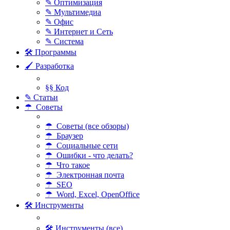
✎ Оптимизация
✎ Мультимедиа
✎ Офис
✎ Интернет и Сеть
✎ Система
🛠 Программы
🖌 Разработка
§§ Код
✎ Статьи
☂ Советы
☂ Советы (все обзоры)
☂ Браузер
☂ Социальные сети
☂ Ошибки - что делать?
☂ Что такое
☂ Электронная почта
☂ SEO
☂ Word, Excel, OpenOffice
🛠 Инструменты
🛠 Инструменты (все)