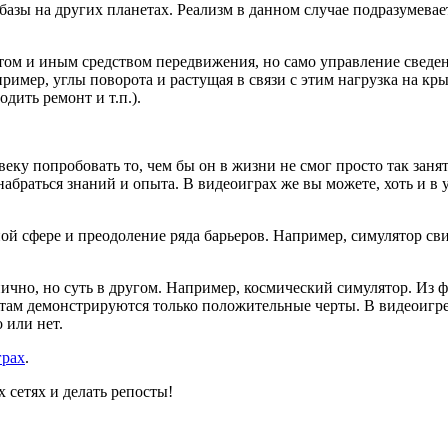
базы на других планетах. Реализм в данном случае подразумева
ом и иным средством передвижения, но само управление сведено
пример, углы поворота и растущая в связи с этим нагрузка на к
дить ремонт и т.п.).
веку попробовать то, чем бы он в жизни не смог просто так зан
абраться знаний и опыта. В видеоиграх же вы можете, хоть и в 
нной сфере и преодоление ряда барьеров. Например, симулятор с
цинично, но суть в другом. Например, космический симулятор. И
о там демонстрируются только положительные черты. В видеоигре
 или нет.
грах
.
 сетях и делать репосты!