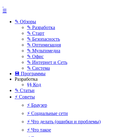
☰
✎ Обзоры
✎ Разработка
✎ Старт
✎ Безопасность
✎ Оптимизация
✎ Мультимедиа
✎ Офис
✎ Интернет и Сеть
✎ Система
💾 Программы
Разработка
§§ Код
✎ Статьи
⚡ Советы
⚡ Браузер
⚡ Социальные сети
⚡ Что делать (ошибки и проблемы)
⚡ Что такое