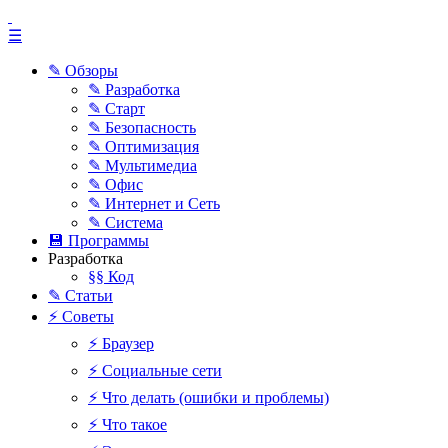
☰
✎ Обзоры
✎ Разработка
✎ Старт
✎ Безопасность
✎ Оптимизация
✎ Мультимедиа
✎ Офис
✎ Интернет и Сеть
✎ Система
💾 Программы
Разработка
§§ Код
✎ Статьи
⚡ Советы
⚡ Браузер
⚡ Социальные сети
⚡ Что делать (ошибки и проблемы)
⚡ Что такое