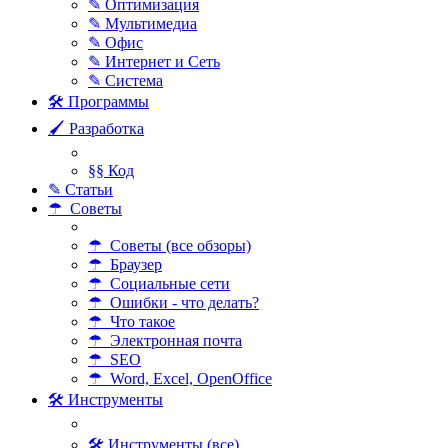
✎ Оптимизация
✎ Мультимедиа
✎ Офис
✎ Интернет и Сеть
✎ Система
🛠 Программы
🖌 Разработка
§§ Код
✎ Статьи
☂ Советы
☂ Советы (все обзоры)
☂ Браузер
☂ Социальные сети
☂ Ошибки - что делать?
☂ Что такое
☂ Электронная почта
☂ SEO
☂ Word, Excel, OpenOffice
🛠 Инструменты
🛠 Инструменты (все)