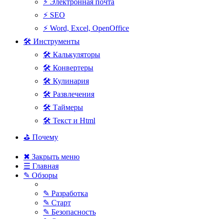
⚡ Электронная почта
⚡ SEO
⚡ Word, Excel, OpenOffice
🛠 Инструменты
🛠 Калькуляторы
🛠 Конвертеры
🛠 Кулинария
🛠 Развлечения
🛠 Таймеры
🛠 Текст и Html
⛳ Почему
✖ Закрыть меню
☰ Главная
✎ Обзоры
✎ Разработка
✎ Старт
✎ Безопасность