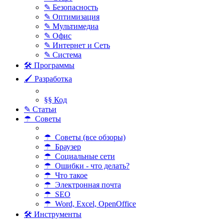
✎ Безопасность
✎ Оптимизация
✎ Мультимедиа
✎ Офис
✎ Интернет и Сеть
✎ Система
🛠 Программы
🖌 Разработка
§§ Код
✎ Статьи
☂ Советы
☂ Советы (все обзоры)
☂ Браузер
☂ Социальные сети
☂ Ошибки - что делать?
☂ Что такое
☂ Электронная почта
☂ SEO
☂ Word, Excel, OpenOffice
🛠 Инструменты