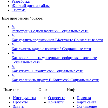
Разработка
Жесткий диск и файлы
Система
Еще программы / обзоры
✎
Регистрация одноклассники
Социальные сети
✎
Как удалить подписчиков ВКонтакте
Социальные сети
✎
Как скачать видео с контакта?
Социальные сети
✎
Как восстановить удаленные сообщения в контакте
Социальные сети
✎
Как узнать ID вконтакте?
Социальные сети
✎
Как увеличить шрифт В Контакте?
Социальные сети
Полезное
О нас
Инфо
Инструменты
О проекте
Правила
Проекты
Контакты
Карта сайта
Задать
Соглашение