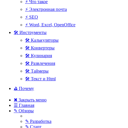
⚡ Что такое
⚡ Электронная почта
⚡ SEO
⚡ Word, Excel, OpenOffice
🛠 Инструменты
🛠 Калькуляторы
🛠 Конвертеры
🛠 Кулинария
🛠 Развлечения
🛠 Таймеры
🛠 Текст и Html
⛳ Почему
✖ Закрыть меню
☰ Главная
✎ Обзоры
✎ Разработка
✎ Старт