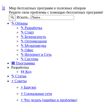
Мир бесплатных программ и полезных обзоров
☰
Решите свои проблемы с помощью бесплатных программ!
Искать...
🔍
✎ Обзоры
✎ Разработка
✎ Старт
✎ Безопасность
✎ Оптимизация
✎ Мультимедиа
✎ Офис
✎ Интернет и Сеть
✎ Система
💾 Программы
Разработка
§§ Код
✎ Статьи
⚡ Советы
⚡ Браузер
⚡ Социальные сети
⚡ Что делать (ошибки и проблемы)