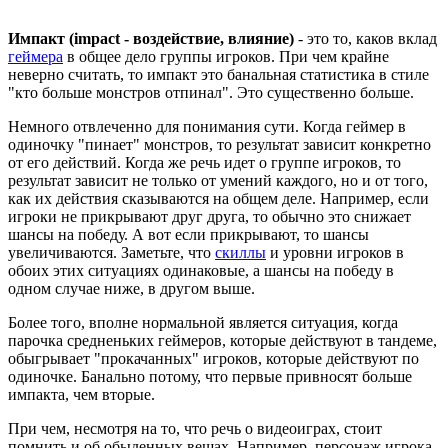
Импакт (impact - воздействие, влияние)
- это то, каков вклад
геймера
в общее дело группы игроков. При чем крайне
неверно считать, то импакт это банальная статистика в стиле
"кто больше монстров отпинал". Это существенно больше.
Немного отвлеченно для понимания сути. Когда геймер в
одиночку "пинает" монстров, то результат зависит конкретно
от его действий. Когда же речь идет о группе игроков, то
результат зависит не только от умений каждого, но и от того,
как их действия сказываются на общем деле. Например, если
игроки не прикрывают друг друга, то обычно это снижает
шансы на победу. А вот если прикрывают, то шансы
увеличиваются. Заметьте, что
скиллы
и уровни игроков в
обоих этих ситуациях одинаковые, а шансы на победу в
одном случае ниже, в другом выше.
Более того, вполне нормальной является ситуация, когда
парочка средненьких геймеров, которые действуют в тандеме,
обыгрывает "прокачанных" игроков, которые действуют по
одиночке. Банально потому, что первые привносят больше
импакта, чем вторые.
При чем, несмотря на то, что речь о видеоиграх, стоит
помнить и об обыденных вещах. Например, персонаж игрока