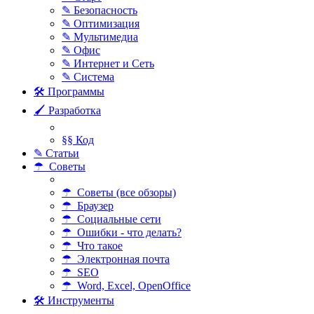
✎ Безопасность
✎ Оптимизация
✎ Мультимедиа
✎ Офис
✎ Интернет и Сеть
✎ Система
🛠 Программы
🖌 Разработка
§§ Код
✎ Статьи
☂ Советы
☂ Советы (все обзоры)
☂ Браузер
☂ Социальные сети
☂ Ошибки - что делать?
☂ Что такое
☂ Электронная почта
☂ SEO
☂ Word, Excel, OpenOffice
🛠 Инструменты