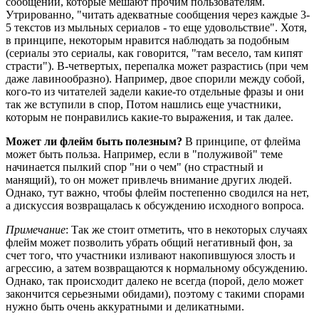
сообщений, которые мешают прочим пользователям.
Утрированно, "читать адекватные сообщения через каждые 3-
5 текстов из мыльных сериалов - то еще удовольствие". Хотя,
в принципе, некоторым нравится наблюдать за подобным
(сериалы это сериалы, как говорится, "там весело, там кипят
страсти"). В-четвертых, перепалка может разрастись (при чем
даже лавинообразно). Например, двое спорили между собой,
кого-то из читателей задели какие-то отдельные фразы и они
так же вступили в спор, Потом нашлись еще участники,
которым не понравились какие-то выражения, и так далее.
Может ли флейм быть полезным?
В принципе, от флейма
может быть польза. Например, если в "полуживой" теме
начинается пылкий спор "ни о чем" (но страстный и
манящий), то он может привлечь внимание других людей.
Однако, тут важно, чтобы флейм постепенно сводился на нет,
а дискуссия возвращалась к обсуждению исходного вопроса.
Примечание
: Так же стоит отметить, что в некоторых случаях
флейм может позволить убрать общий негативный фон, за
счет того, что участники изливают накопившуюся злость и
агрессию, а затем возвращаются к нормальному обсуждению.
Однако, так происходит далеко не всегда (порой, дело может
закончится серьезными обидами), поэтому с такими спорами
нужно быть очень аккуратными и деликатными.