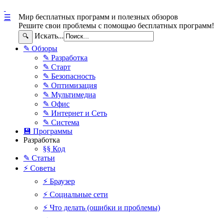
Мир бесплатных программ и полезных обзоров
☰
Решите свои проблемы с помощью бесплатных программ!
Искать...
🔍
✎ Обзоры
✎ Разработка
✎ Старт
✎ Безопасность
✎ Оптимизация
✎ Мультимедиа
✎ Офис
✎ Интернет и Сеть
✎ Система
💾 Программы
Разработка
§§ Код
✎ Статьи
⚡ Советы
⚡ Браузер
⚡ Социальные сети
⚡ Что делать (ошибки и проблемы)