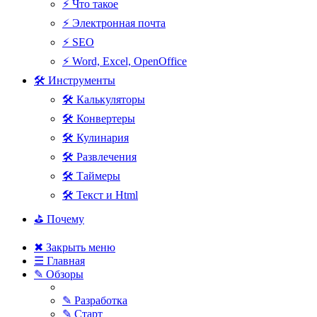
⚡ Что такое
⚡ Электронная почта
⚡ SEO
⚡ Word, Excel, OpenOffice
🛠 Инструменты
🛠 Калькуляторы
🛠 Конвертеры
🛠 Кулинария
🛠 Развлечения
🛠 Таймеры
🛠 Текст и Html
⛳ Почему
✖ Закрыть меню
☰ Главная
✎ Обзоры
✎ Разработка
✎ Старт