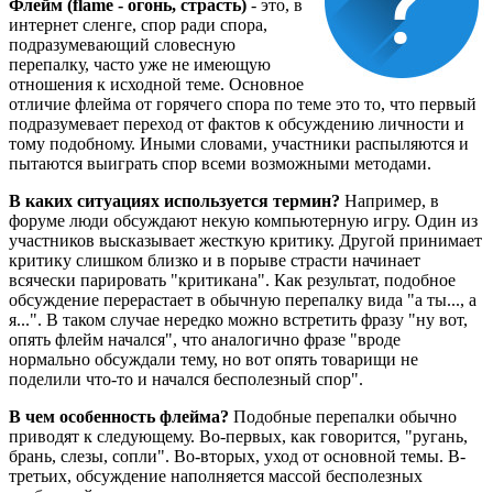
Флейм (flame - огонь, страсть)
- это, в
интернет сленге, спор ради спора,
подразумевающий словесную
перепалку, часто уже не имеющую
отношения к исходной теме. Основное
отличие флейма от горячего спора по теме это то, что первый
подразумевает переход от фактов к обсуждению личности и
тому подобному. Иными словами, участники распыляются и
пытаются выиграть спор всеми возможными методами.
В каких ситуациях используется термин?
Например, в
форуме люди обсуждают некую компьютерную игру. Один из
участников высказывает жесткую критику. Другой принимает
критику слишком близко и в порыве страсти начинает
всячески парировать "критикана". Как результат, подобное
обсуждение перерастает в обычную перепалку вида "а ты..., а
я...". В таком случае нередко можно встретить фразу "ну вот,
опять флейм начался", что аналогично фразе "вроде
нормально обсуждали тему, но вот опять товарищи не
поделили что-то и начался бесполезный спор".
В чем особенность флейма?
Подобные перепалки обычно
приводят к следующему. Во-первых, как говорится, "ругань,
брань, слезы, сопли". Во-вторых, уход от основной темы. В-
третьих, обсуждение наполняется массой бесполезных