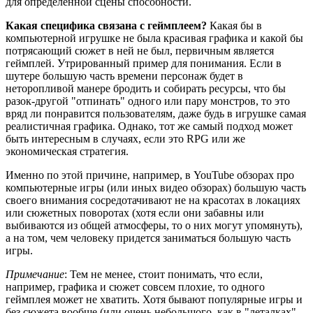
для определенной сцены способности.
Какая специфика связана с геймплеем?
Какая бы в
компьютерной игрушке не была красивая графика и какой бы
потрясающий сюжет в ней не был, первичным является
геймплей. Утрированный пример для понимания. Если в
шутере большую часть времени персонаж будет в
неторопливой манере бродить и собирать ресурсы, что бы
разок-другой "отпинать" одного или пару монстров, то это
вряд ли понравится пользователям, даже будь в игрушке самая
реалистичная графика. Однако, тот же самый подход может
быть интересным в случаях, если это RPG или же
экономическая стратегия.
Именно по этой причине, например, в YouTube обзорах про
компьютерные игры (или иных видео обзорах) большую часть
своего внимания сосредотачивают не на красотах в локациях
или сюжетных поворотах (хотя если они забавны или
выбиваются из общей атмосферы, то о них могут упомянуть),
а на том, чем человеку придется заниматься большую часть
игры.
Примечание
: Тем не менее, стоит понимать, что если,
например, графика и сюжет совсем плохие, то одного
геймплея может не хватить. Хотя бывают популярные игры и
без сюжета вообще (или очень небольшого, как в "леталках"