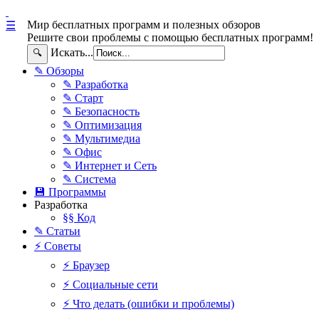
Мир бесплатных программ и полезных обзоров
☰
Решите свои проблемы с помощью бесплатных программ!
Искать...
🔍
✎ Обзоры
✎ Разработка
✎ Старт
✎ Безопасность
✎ Оптимизация
✎ Мультимедиа
✎ Офис
✎ Интернет и Сеть
✎ Система
💾 Программы
Разработка
§§ Код
✎ Статьи
⚡ Советы
⚡ Браузер
⚡ Социальные сети
⚡ Что делать (ошибки и проблемы)