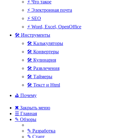
⚡ Что такое
⚡ Электронная почта
⚡ SEO
⚡ Word, Excel, OpenOffice
🛠 Инструменты
🛠 Калькуляторы
🛠 Конвертеры
🛠 Кулинария
🛠 Развлечения
🛠 Таймеры
🛠 Текст и Html
⛳ Почему
✖ Закрыть меню
☰ Главная
✎ Обзоры
✎ Разработка
✎ Старт