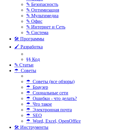
✎ Безопасность
✎ Оптимизация
✎ Мультимедиа
✎ Офис
✎ Интернет и Сеть
✎ Система
🛠 Программы
🖌 Разработка
§§ Код
✎ Статьи
☂ Советы
☂ Советы (все обзоры)
☂ Браузер
☂ Социальные сети
☂ Ошибки - что делать?
☂ Что такое
☂ Электронная почта
☂ SEO
☂ Word, Excel, OpenOffice
🛠 Инструменты