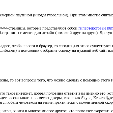
рной паутиной (иногда глобальной). При этом многие считают, ч
 www-страницы, которые представляют собой
гипертекстовые ht
веб-страницы имеют один дизайн (похожий друг на друга). Дост
 адрес, чтобы ввести в браузер, то сегодня для этого существу
 ошибками) и поисковик отобразит ссылку на нужный веб-сайт ил
есны, то вот вопросы того, что можно сделать с помощью этого 
что такое интернет, добрая половина ответит вам именно это, хо
дет рассказывать про мессенджеры, такие как Skype, Кто-то буд
я с любым человеком на земле практически с моментальной скор
, игры, книги и многое многое другое, что позволяет скоротать 