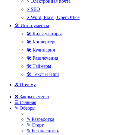
⚡ Электронная почта
⚡ SEO
⚡ Word, Excel, OpenOffice
🛠 Инструменты
🛠 Калькуляторы
🛠 Конвертеры
🛠 Кулинария
🛠 Развлечения
🛠 Таймеры
🛠 Текст и Html
⛳ Почему
✖ Закрыть меню
☰ Главная
✎ Обзоры
✎ Разработка
✎ Старт
✎ Безопасность