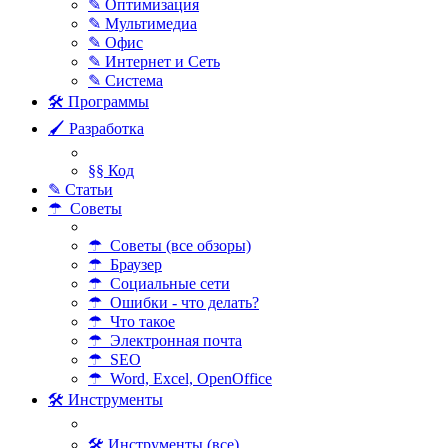
✎ Оптимизация
✎ Мультимедиа
✎ Офис
✎ Интернет и Сеть
✎ Система
🛠 Программы
🖌 Разработка
§§ Код
✎ Статьи
☂ Советы
☂ Советы (все обзоры)
☂ Браузер
☂ Социальные сети
☂ Ошибки - что делать?
☂ Что такое
☂ Электронная почта
☂ SEO
☂ Word, Excel, OpenOffice
🛠 Инструменты
🛠 Инструменты (все)