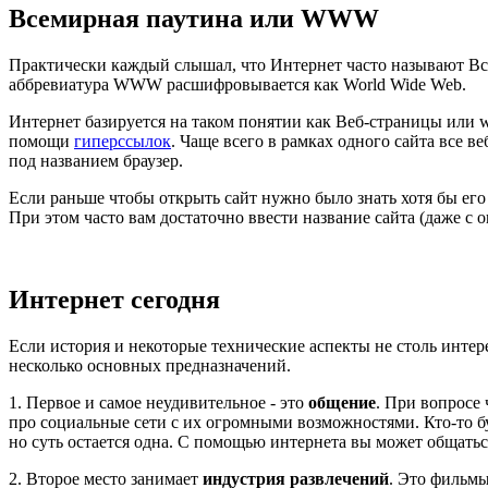
Всемирная паутина или WWW
Практически каждый слышал, что Интернет часто называют Всеме
аббревиатура WWW расшифровывается как World Wide Web.
Интернет базируется на таком понятии как Веб-страницы или
помощи
гиперссылок
. Чаще всего в рамках одного сайта все 
под названием браузер.
Если раньше чтобы открыть сайт нужно было знать хотя бы его
При этом часто вам достаточно ввести название сайта (даже с
Интернет сегодня
Если история и некоторые технические аспекты не столь интер
несколько основных предназначений.
1. Первое и самое неудивительное - это
общение
. При вопросе 
про социальные сети с их огромными возможностями. Кто-то бу
но суть остается одна. С помощью интернета вы может общатьс
2. Второе место занимает
индустрия развлечений
. Это фильмы