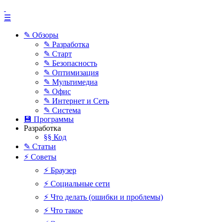
☰
✎ Обзоры
✎ Разработка
✎ Старт
✎ Безопасность
✎ Оптимизация
✎ Мультимедиа
✎ Офис
✎ Интернет и Сеть
✎ Система
💾 Программы
Разработка
§§ Код
✎ Статьи
⚡ Советы
⚡ Браузер
⚡ Социальные сети
⚡ Что делать (ошибки и проблемы)
⚡ Что такое