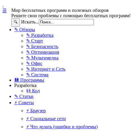
Мир бесплатных программ и полезных обзоров
☰
Решите свои проблемы с помощью бесплатных программ!
Искать...
🔍
✎ Обзоры
✎ Разработка
✎ Старт
✎ Безопасность
✎ Оптимизация
✎ Мультимедиа
✎ Офис
✎ Интернет и Сеть
✎ Система
💾 Программы
Разработка
§§ Код
✎ Статьи
⚡ Советы
⚡ Браузер
⚡ Социальные сети
⚡ Что делать (ошибки и проблемы)