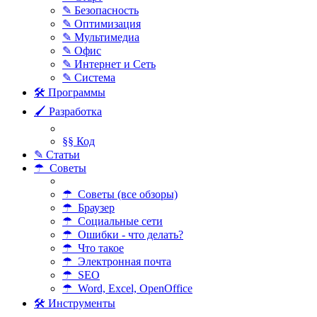
✎ Безопасность
✎ Оптимизация
✎ Мультимедиа
✎ Офис
✎ Интернет и Сеть
✎ Система
🛠 Программы
🖌 Разработка
§§ Код
✎ Статьи
☂ Советы
☂ Советы (все обзоры)
☂ Браузер
☂ Социальные сети
☂ Ошибки - что делать?
☂ Что такое
☂ Электронная почта
☂ SEO
☂ Word, Excel, OpenOffice
🛠 Инструменты