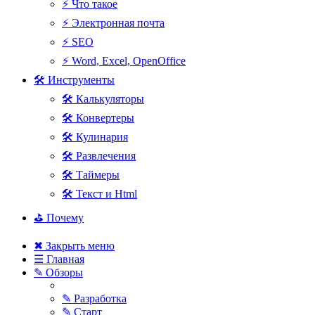
⚡ Что такое
⚡ Электронная почта
⚡ SEO
⚡ Word, Excel, OpenOffice
🛠 Инструменты
🛠 Калькуляторы
🛠 Конвертеры
🛠 Кулинария
🛠 Развлечения
🛠 Таймеры
🛠 Текст и Html
⛳ Почему
✖ Закрыть меню
☰ Главная
✎ Обзоры
✎ Разработка
✎ Старт