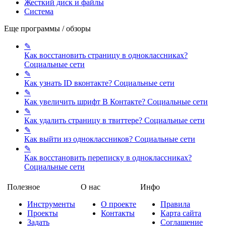
Жесткий диск и файлы
Система
Еще программы / обзоры
✎
Как восстановить страницу в одноклассниках?
Социальные сети
✎
Как узнать ID вконтакте?
Социальные сети
✎
Как увеличить шрифт В Контакте?
Социальные сети
✎
Как удалить страницу в твиттере?
Социальные сети
✎
Как выйти из одноклассников?
Социальные сети
✎
Как восстановить переписку в одноклассниках?
Социальные сети
Полезное
О нас
Инфо
Инструменты
О проекте
Правила
Проекты
Контакты
Карта сайта
Задать
Соглашение