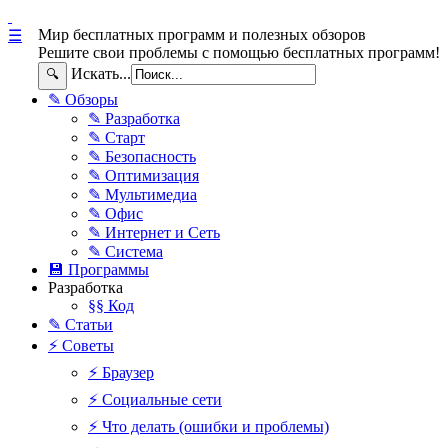
Мир бесплатных программ и полезных обзоров
☰
Решите свои проблемы с помощью бесплатных программ!
Искать...
🔍
✎ Обзоры
✎ Разработка
✎ Старт
✎ Безопасность
✎ Оптимизация
✎ Мультимедиа
✎ Офис
✎ Интернет и Сеть
✎ Система
💾 Программы
Разработка
§§ Код
✎ Статьи
⚡ Советы
⚡ Браузер
⚡ Социальные сети
⚡ Что делать (ошибки и проблемы)