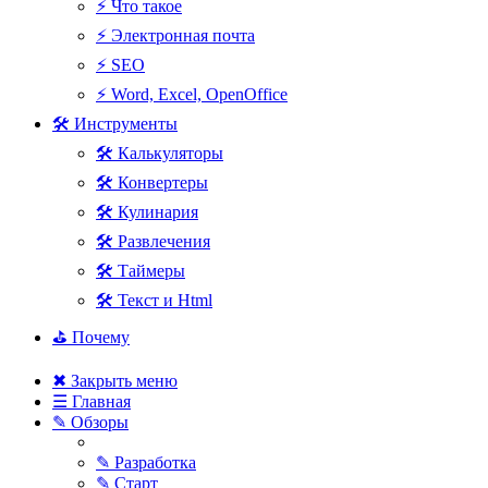
⚡ Что такое
⚡ Электронная почта
⚡ SEO
⚡ Word, Excel, OpenOffice
🛠 Инструменты
🛠 Калькуляторы
🛠 Конвертеры
🛠 Кулинария
🛠 Развлечения
🛠 Таймеры
🛠 Текст и Html
⛳ Почему
✖ Закрыть меню
☰ Главная
✎ Обзоры
✎ Разработка
✎ Старт