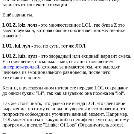
зависеть от контекста ситуации.
Ещё варианты.
LOLZ, lolz, лолз
- это множественное LOL, где буква Z это
вместо буквы S, которая обычно обозначает множественное
значение.
LUL, lul, лул
- это. по сути, тот же ЛОЛ.
LULZ, lulz, лулз
- это злорадный или ехидный вариант смеха.
Его появление, насколько знаю, связано с появлением
интернет-троллей
, которые занимаются тем, что выводят
человека из эмоционального равновесия, после чего
хихикают над ним.
Кстати, в русскоязычном интернете нередко LOL сокращают
до одной буквы "Ы", так как визуально она похожа на "lol".
Так же стоит знать, что далеко не всегда LOL это сленговое
выражение, поэтому если вы не уверены в его значении, то
попросите собеседнкиа уточнить данный момент. Например,
LOL может означать какую-либо специфическую подсистему
программы в стиле "Limiter Of Lots" (Ограничитель лотов).