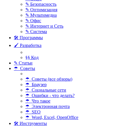
✎ Безопасность
✎ Оптимизация
✎ Мультимедиа
✎ Офис
✎ Интернет и Сеть
✎ Система
🛠 Программы
🖌 Разработка
§§ Код
✎ Статьи
☂ Советы
☂ Советы (все обзоры)
☂ Браузер
☂ Социальные сети
☂ Ошибки - что делать?
☂ Что такое
☂ Электронная почта
☂ SEO
☂ Word, Excel, OpenOffice
🛠 Инструменты