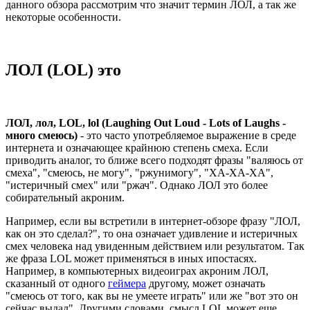
данного обзора рассмотрим что значит термин ЛОЛ, а так же
некоторые особенности.
ЛОЛ (LOL) это
ЛОЛ, лол, LOL, lol (Laughing Out Loud - Lots of Laughs -
много смеюсь)
- это часто употребляемое выражение в среде
интернета и означающее крайнюю степень смеха. Если
приводить аналог, то ближе всего подходят фразы "валяюсь от
смеха", "смеюсь, не могу", "ржунимогу", "ХА-ХА-ХА",
"истеричный смех" или "ржач". Однако ЛОЛ это более
собирательный акроним.
Например, если вы встретили в интернет-обзоре фразу "ЛОЛ,
как он это сделал?", то она означает удивление и истеричных
смех человека над увиденным действием или результатом. Так
же фраза LOL может применяться в иных ипостасях.
Например, в компьютерных видеоиграх акроним ЛОЛ,
сказанный от одного
геймера
другому, может означать
"смеюсь от того, как вы не умеете играть" или же "вот это он
сейчас выдал". Другими словами, смысл LOL может еще