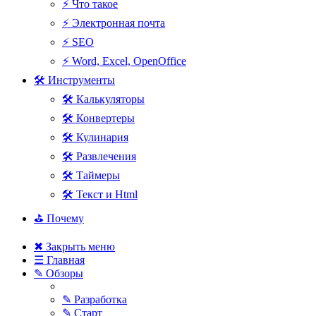
⚡ Что такое
⚡ Электронная почта
⚡ SEO
⚡ Word, Excel, OpenOffice
🛠 Инструменты
🛠 Калькуляторы
🛠 Конвертеры
🛠 Кулинария
🛠 Развлечения
🛠 Таймеры
🛠 Текст и Html
⛳ Почему
✖ Закрыть меню
☰ Главная
✎ Обзоры
✎ Разработка
✎ Старт