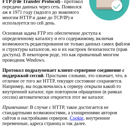
FTP (File Transfer Protocol)
- протокол
передачи данных через сеть. Появился
аж в 1971 году (задолго до знакомого
многим HTTP и даже до TCP/IP) и
используется по сей день.
Основная задача FTP это обеспечение доступа к
определенному каталогу и его содержимому, включая
возможность редактирования не только данных самих файлов
и структуры каталогов, но и их настроек безопасности (прав
доступа). В некотором роде, это как привычный многим
проводник Windows.
Протокол подразумевает клиент-серверное соединение с
поддержкой сессий
. Простыми словами, это означает, что, в
отличие от того же HTTP, текущее состояние сохраняется.
Например, вы подключились к серверу открыли какой-то
внутренний каталог, при повторном обращении (в рамках
сессии) автоматически откроется этот же каталог.
Примечание
: В случае с HTTP, такое достигается не
стандартными возможностями, а ухищрениями авторов
сайтов и настройками серверов.
Cookie
, внутренние
переменные, адреса страниц и так далее.