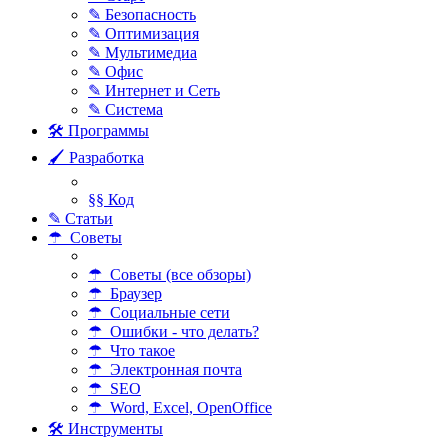
✎ Безопасность
✎ Оптимизация
✎ Мультимедиа
✎ Офис
✎ Интернет и Сеть
✎ Система
🛠 Программы
🖌 Разработка
§§ Код
✎ Статьи
☂ Советы
☂ Советы (все обзоры)
☂ Браузер
☂ Социальные сети
☂ Ошибки - что делать?
☂ Что такое
☂ Электронная почта
☂ SEO
☂ Word, Excel, OpenOffice
🛠 Инструменты