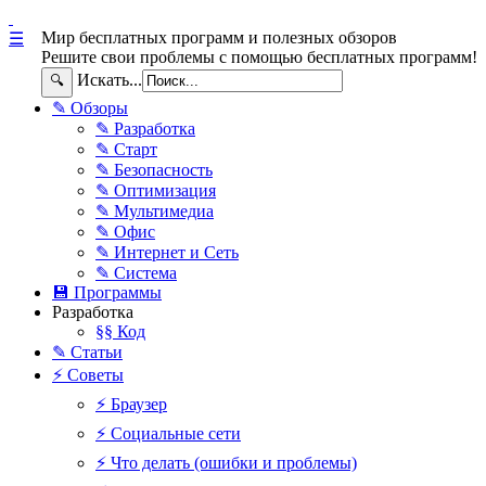
Мир бесплатных программ и полезных обзоров
☰
Решите свои проблемы с помощью бесплатных программ!
Искать...
🔍
✎ Обзоры
✎ Разработка
✎ Старт
✎ Безопасность
✎ Оптимизация
✎ Мультимедиа
✎ Офис
✎ Интернет и Сеть
✎ Система
💾 Программы
Разработка
§§ Код
✎ Статьи
⚡ Советы
⚡ Браузер
⚡ Социальные сети
⚡ Что делать (ошибки и проблемы)