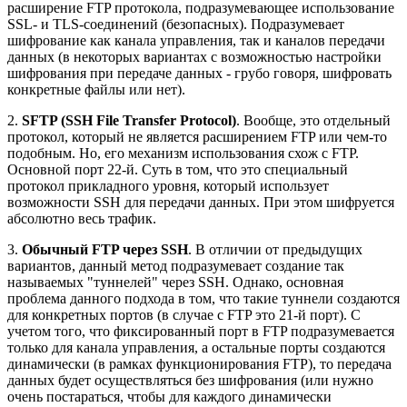
расширение FTP протокола, подразумевающее использование
SSL- и TLS-соединений (безопасных). Подразумевает
шифрование как канала управления, так и каналов передачи
данных (в некоторых вариантах с возможностью настройки
шифрования при передаче данных - грубо говоря, шифровать
конкретные файлы или нет).
2.
SFTP (SSH File Transfer Protocol)
. Вообще, это отдельный
протокол, который не является расширением FTP или чем-то
подобным. Но, его механизм использования схож с FTP.
Основной порт 22-й. Суть в том, что это специальный
протокол прикладного уровня, который использует
возможности SSH для передачи данных. При этом шифруется
абсолютно весь трафик.
3.
Обычный FTP через SSH
. В отличии от предыдущих
вариантов, данный метод подразумевает создание так
называемых "туннелей" через SSH. Однако, основная
проблема данного подхода в том, что такие туннели создаются
для конкретных портов (в случае с FTP это 21-й порт). С
учетом того, что фиксированный порт в FTP подразумевается
только для канала управления, а остальные порты создаются
динамически (в рамках функционирования FTP), то передача
данных будет осуществляться без шифрования (или нужно
очень постараться, чтобы для каждого динамически