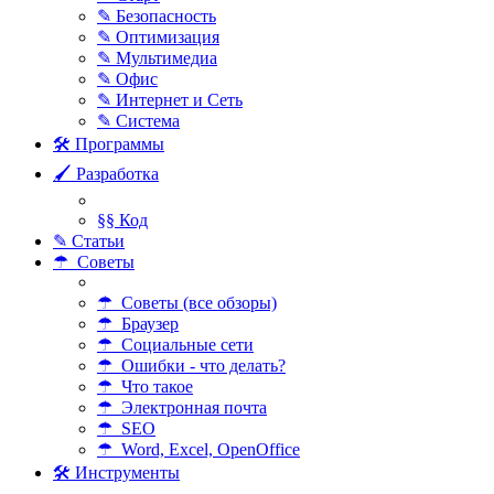
✎ Безопасность
✎ Оптимизация
✎ Мультимедиа
✎ Офис
✎ Интернет и Сеть
✎ Система
🛠 Программы
🖌 Разработка
§§ Код
✎ Статьи
☂ Советы
☂ Советы (все обзоры)
☂ Браузер
☂ Социальные сети
☂ Ошибки - что делать?
☂ Что такое
☂ Электронная почта
☂ SEO
☂ Word, Excel, OpenOffice
🛠 Инструменты