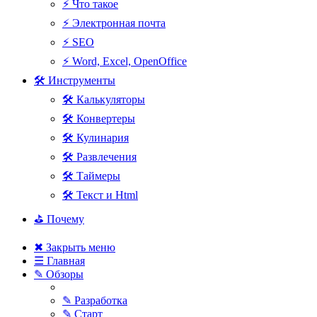
⚡ Что такое
⚡ Электронная почта
⚡ SEO
⚡ Word, Excel, OpenOffice
🛠 Инструменты
🛠 Калькуляторы
🛠 Конвертеры
🛠 Кулинария
🛠 Развлечения
🛠 Таймеры
🛠 Текст и Html
⛳ Почему
✖ Закрыть меню
☰ Главная
✎ Обзоры
✎ Разработка
✎ Старт