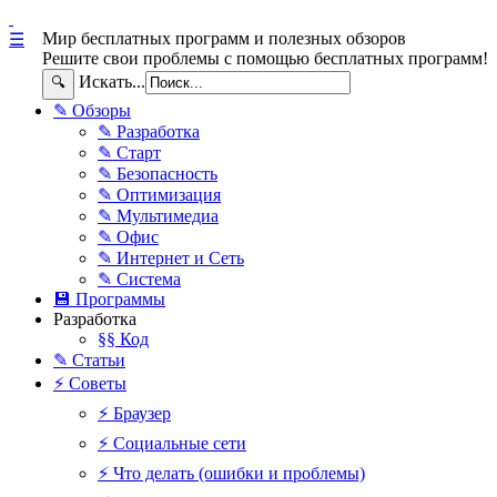
Мир бесплатных программ и полезных обзоров
☰
Решите свои проблемы с помощью бесплатных программ!
Искать...
🔍
✎ Обзоры
✎ Разработка
✎ Старт
✎ Безопасность
✎ Оптимизация
✎ Мультимедиа
✎ Офис
✎ Интернет и Сеть
✎ Система
💾 Программы
Разработка
§§ Код
✎ Статьи
⚡ Советы
⚡ Браузер
⚡ Социальные сети
⚡ Что делать (ошибки и проблемы)