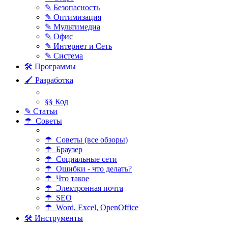
✎ Безопасность
✎ Оптимизация
✎ Мультимедиа
✎ Офис
✎ Интернет и Сеть
✎ Система
🛠 Программы
🖌 Разработка
§§ Код
✎ Статьи
☂ Советы
☂ Советы (все обзоры)
☂ Браузер
☂ Социальные сети
☂ Ошибки - что делать?
☂ Что такое
☂ Электронная почта
☂ SEO
☂ Word, Excel, OpenOffice
🛠 Инструменты