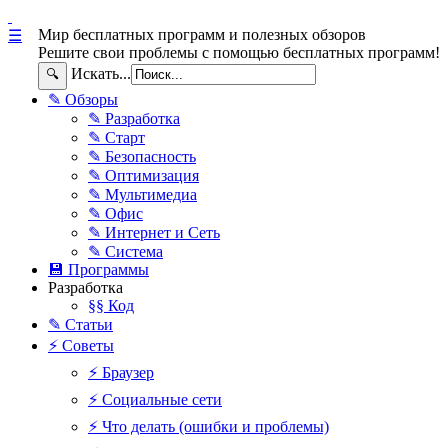
Мир бесплатных программ и полезных обзоров
☰
Решите свои проблемы с помощью бесплатных программ!
Искать...
🔍
✎ Обзоры
✎ Разработка
✎ Старт
✎ Безопасность
✎ Оптимизация
✎ Мультимедиа
✎ Офис
✎ Интернет и Сеть
✎ Система
💾 Программы
Разработка
§§ Код
✎ Статьи
⚡ Советы
⚡ Браузер
⚡ Социальные сети
⚡ Что делать (ошибки и проблемы)