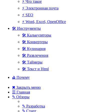
⚡ Что такое
⚡ Электронная почта
⚡ SEO
⚡ Word, Excel, OpenOffice
🛠 Инструменты
🛠 Калькуляторы
🛠 Конвертеры
🛠 Кулинария
🛠 Развлечения
🛠 Таймеры
🛠 Текст и Html
⛳ Почему
✖ Закрыть меню
☰ Главная
✎ Обзоры
✎ Разработка
✎ Старт