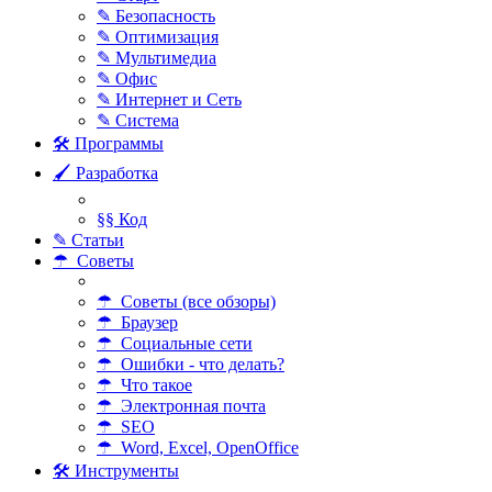
✎ Безопасность
✎ Оптимизация
✎ Мультимедиа
✎ Офис
✎ Интернет и Сеть
✎ Система
🛠 Программы
🖌 Разработка
§§ Код
✎ Статьи
☂ Советы
☂ Советы (все обзоры)
☂ Браузер
☂ Социальные сети
☂ Ошибки - что делать?
☂ Что такое
☂ Электронная почта
☂ SEO
☂ Word, Excel, OpenOffice
🛠 Инструменты