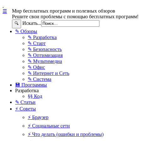
Мир бесплатных программ и полезных обзоров
☰
Решите свои проблемы с помощью бесплатных программ!
Искать...
🔍
✎ Обзоры
✎ Разработка
✎ Старт
✎ Безопасность
✎ Оптимизация
✎ Мультимедиа
✎ Офис
✎ Интернет и Сеть
✎ Система
💾 Программы
Разработка
§§ Код
✎ Статьи
⚡ Советы
⚡ Браузер
⚡ Социальные сети
⚡ Что делать (ошибки и проблемы)