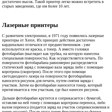
достаточно высок. Такой принтер легко можно встретить в
старых заведениях, где им более 10 лет.
Лазерные принтеры
С развитием электроники, в 1971 году появились лазерные
принтеры от Xerox. Их принцип действия достаточно
кардинально отличался от предшественников - уже
используется не краска, а тонер. А вместо головки
фотобарабан (выглядит как трубка, на которую нанесена
специальная поверхность). Как осуществляется печать. По
поверхности фотобарабана равномерно распределяется
статический заряд с помощью вала заряда либо с помощью
коротрона (скоротрон). После этого при помощи
светодиодного лазера на поверхности фотобарабана
наносится рисунок для печати, путем снятия заряда с
участков. Затем на фотобарабан наносится тонер, который
притягивается к тем участкам, где был нанесен рисунок.
Дальше фотобарабан крутится и соприкасается с бумагой,
оставляя на ней тонер с помощью коротрона переноса, либо
валом переноса (подается заряд на участок соприкосновения и
тонер опадает). После этого тонер фиксируется на бумаге