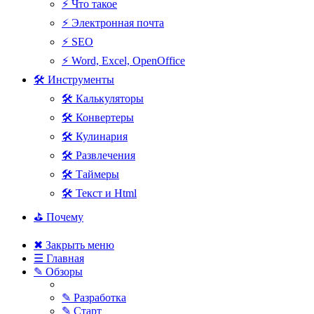
⚡ Что такое
⚡ Электронная почта
⚡ SEO
⚡ Word, Excel, OpenOffice
🛠 Инструменты
🛠 Калькуляторы
🛠 Конвертеры
🛠 Кулинария
🛠 Развлечения
🛠 Таймеры
🛠 Текст и Html
⛳ Почему
✖ Закрыть меню
☰ Главная
✎ Обзоры
✎ Разработка
✎ Старт