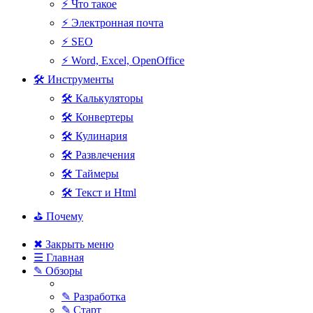
⚡ Что такое
⚡ Электронная почта
⚡ SEO
⚡ Word, Excel, OpenOffice
🛠 Инструменты
🛠 Калькуляторы
🛠 Конвертеры
🛠 Кулинария
🛠 Развлечения
🛠 Таймеры
🛠 Текст и Html
⛳ Почему
✖ Закрыть меню
☰ Главная
✎ Обзоры
✎ Разработка
✎ Старт