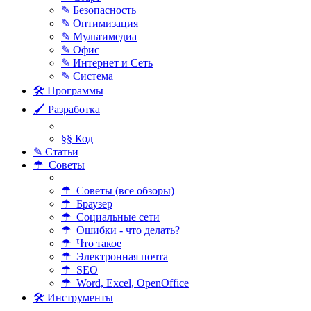
✎ Безопасность
✎ Оптимизация
✎ Мультимедиа
✎ Офис
✎ Интернет и Сеть
✎ Система
🛠 Программы
🖌 Разработка
§§ Код
✎ Статьи
☂ Советы
☂ Советы (все обзоры)
☂ Браузер
☂ Социальные сети
☂ Ошибки - что делать?
☂ Что такое
☂ Электронная почта
☂ SEO
☂ Word, Excel, OpenOffice
🛠 Инструменты