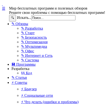
Мир бесплатных программ и полезных обзоров
☰
Решите свои проблемы с помощью бесплатных программ!
Искать...
🔍
✎ Обзоры
✎ Разработка
✎ Старт
✎ Безопасность
✎ Оптимизация
✎ Мультимедиа
✎ Офис
✎ Интернет и Сеть
✎ Система
💾 Программы
Разработка
§§ Код
✎ Статьи
⚡ Советы
⚡ Браузер
⚡ Социальные сети
⚡ Что делать (ошибки и проблемы)