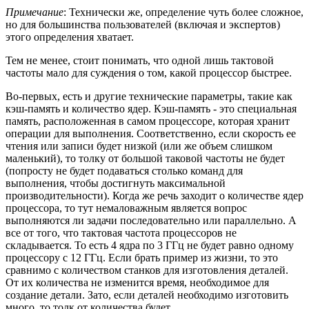
Примечание
: Технически же, определение чуть более сложное,
но для большинства пользователей (включая и экспертов)
этого определения хватает.
Тем не менее, стоит понимать, что одной лишь тактовой
частоты мало для суждения о том, какой процессор быстрее.
Во-первых, есть и другие технические параметры, такие как
кэш-память и количество ядер. Кэш-память - это специальная
память, расположенная в самом процессоре, которая хранит
операции для выполнения. Соответственно, если скорость ее
чтения или записи будет низкой (или же объем слишком
маленький), то толку от большой таковой частоты не будет
(попросту не будет подаваться столько команд для
выполнения, чтобы достигнуть максимальной
производительности). Когда же речь заходит о количестве ядер
процессора, то тут немаловажным является вопрос
выполняются ли задачи последовательно или параллельно. А
все от того, что тактовая частота процессоров не
складывается. То есть 4 ядра по 3 ГГц не будет равно одному
процессору с 12 ГГц. Если брать пример из жизни, то это
сравнимо с количеством станков для изготовления деталей.
От их количества не изменится время, необходимое для
создание детали. Зато, если деталей необходимо изготовить
много, то толк от количества будет.