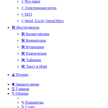
⚡ Что такое
⚡ Электронная почта
⚡ SEO
⚡ Word, Excel, OpenOffice
🛠 Инструменты
🛠 Калькуляторы
🛠 Конвертеры
🛠 Кулинария
🛠 Развлечения
🛠 Таймеры
🛠 Текст и Html
⛳ Почему
✖ Закрыть меню
☰ Главная
✎ Обзоры
✎ Разработка
✎ Старт