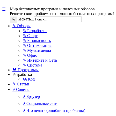
Мир бесплатных программ и полезных обзоров
☰
Решите свои проблемы с помощью бесплатных программ!
Искать...
🔍
✎ Обзоры
✎ Разработка
✎ Старт
✎ Безопасность
✎ Оптимизация
✎ Мультимедиа
✎ Офис
✎ Интернет и Сеть
✎ Система
💾 Программы
Разработка
§§ Код
✎ Статьи
⚡ Советы
⚡ Браузер
⚡ Социальные сети
⚡ Что делать (ошибки и проблемы)