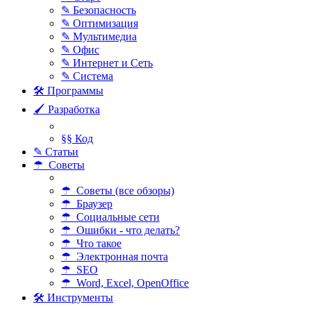
✎ Безопасность
✎ Оптимизация
✎ Мультимедиа
✎ Офис
✎ Интернет и Сеть
✎ Система
🛠 Программы
🖌 Разработка
§§ Код
✎ Статьи
☂ Советы
☂ Советы (все обзоры)
☂ Браузер
☂ Социальные сети
☂ Ошибки - что делать?
☂ Что такое
☂ Электронная почта
☂ SEO
☂ Word, Excel, OpenOffice
🛠 Инструменты