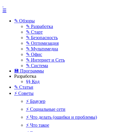
☰
✎ Обзоры
✎ Разработка
✎ Старт
✎ Безопасность
✎ Оптимизация
✎ Мультимедиа
✎ Офис
✎ Интернет и Сеть
✎ Система
💾 Программы
Разработка
§§ Код
✎ Статьи
⚡ Советы
⚡ Браузер
⚡ Социальные сети
⚡ Что делать (ошибки и проблемы)
⚡ Что такое