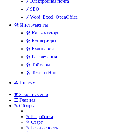
⚡ Электронная почта
⚡ SEO
⚡ Word, Excel, OpenOffice
🛠 Инструменты
🛠 Калькуляторы
🛠 Конвертеры
🛠 Кулинария
🛠 Развлечения
🛠 Таймеры
🛠 Текст и Html
⛳ Почему
✖ Закрыть меню
☰ Главная
✎ Обзоры
✎ Разработка
✎ Старт
✎ Безопасность