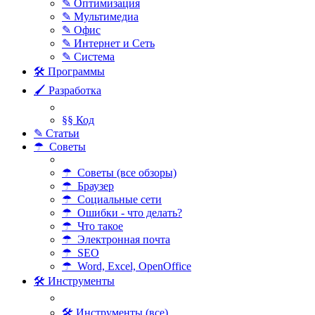
✎ Оптимизация
✎ Мультимедиа
✎ Офис
✎ Интернет и Сеть
✎ Система
🛠 Программы
🖌 Разработка
§§ Код
✎ Статьи
☂ Советы
☂ Советы (все обзоры)
☂ Браузер
☂ Социальные сети
☂ Ошибки - что делать?
☂ Что такое
☂ Электронная почта
☂ SEO
☂ Word, Excel, OpenOffice
🛠 Инструменты
🛠 Инструменты (все)