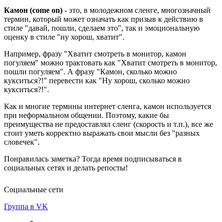
Камон (come on)
- это, в молодежном сленге, многозначный
термин, который может означать как призыв к действию в
стиле "давай, пошли, сделаем это", так и эмоциональную
оценку в стиле "ну хорош, хватит".
Например, фразу "Хватит смотреть в монитор, камон
погуляем" можно трактовать как "Хватит смотреть в монитор,
пошли погуляем". А фразу "Камон, сколько можно
кукситься?!" перевести как "Ну хорош, сколько можно
кукситься?!".
Как и многие термины интернет сленга, камон используется
при неформальном общении. Поэтому, какие бы
преимущества не предоставлял сленг (скорость и т.п.), все же
стоит уметь корректно выражать свои мысли без "разных
словечек".
Понравилась заметка? Тогда время подписываться в
социальных сетях и делать репосты!
Социальные сети
Группа в VK