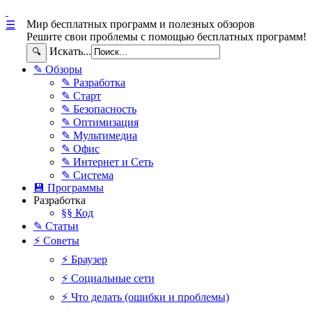
Мир бесплатных программ и полезных обзоров
☰
Решите свои проблемы с помощью бесплатных программ!
Искать...
🔍
✎ Обзоры
✎ Разработка
✎ Старт
✎ Безопасность
✎ Оптимизация
✎ Мультимедиа
✎ Офис
✎ Интернет и Сеть
✎ Система
💾 Программы
Разработка
§§ Код
✎ Статьи
⚡ Советы
⚡ Браузер
⚡ Социальные сети
⚡ Что делать (ошибки и проблемы)