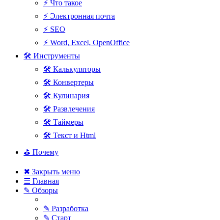
⚡ Что такое
⚡ Электронная почта
⚡ SEO
⚡ Word, Excel, OpenOffice
🛠 Инструменты
🛠 Калькуляторы
🛠 Конвертеры
🛠 Кулинария
🛠 Развлечения
🛠 Таймеры
🛠 Текст и Html
⛳ Почему
✖ Закрыть меню
☰ Главная
✎ Обзоры
✎ Разработка
✎ Старт