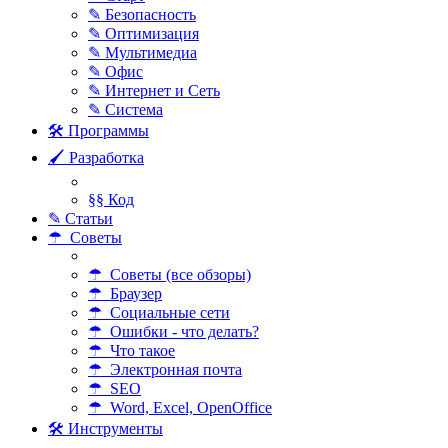
✎ Безопасность
✎ Оптимизация
✎ Мультимедиа
✎ Офис
✎ Интернет и Сеть
✎ Система
🛠 Программы
🖌 Разработка
§§ Код
✎ Статьи
☂ Советы
☂ Советы (все обзоры)
☂ Браузер
☂ Социальные сети
☂ Ошибки - что делать?
☂ Что такое
☂ Электронная почта
☂ SEO
☂ Word, Excel, OpenOffice
🛠 Инструменты