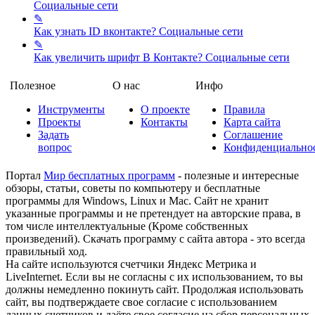
Социальные сети
✎
Как узнать ID вконтакте?
Социальные сети
✎
Как увеличить шрифт В Контакте?
Социальные сети
Полезное
О нас
Инфо
Инструменты
О проекте
Правила
Проекты
Контакты
Карта сайта
Задать
Соглашение
вопрос
Конфиденциально
Портал
Мир бесплатных программ
- полезные и интересные
обзоры, статьи, советы по компьютеру и бесплатные
программы для Windows, Linux и Mac. Сайт не хранит
указанные программы и не претендует на авторские права, в
том числе интеллектуальные (Кроме собственных
произведений). Скачать программу с сайта автора - это всегда
правильный ход.
На сайте используются счетчики Яндекс Метрика и
LiveInternet. Если вы не согласны с их использованием, то вы
должны немедленно покинуть сайт. Продолжая использовать
сайт, вы подтверждаете свое согласие с использованием
данных счетчиков и даёте свое согласие на сбор персональных