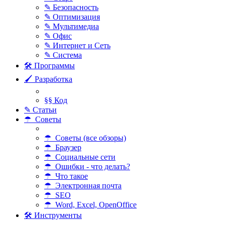
✎ Безопасность
✎ Оптимизация
✎ Мультимедиа
✎ Офис
✎ Интернет и Сеть
✎ Система
🛠 Программы
🖌 Разработка
§§ Код
✎ Статьи
☂ Советы
☂ Советы (все обзоры)
☂ Браузер
☂ Социальные сети
☂ Ошибки - что делать?
☂ Что такое
☂ Электронная почта
☂ SEO
☂ Word, Excel, OpenOffice
🛠 Инструменты