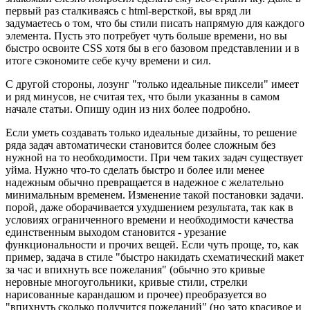
первый раз сталкиваясь с html-версткой, вы вряд ли
задумаетесь о том, что бы стили писать напрямую для каждого
элемента. Пусть это потребует чуть больше времени, но вы
быстро освоите CSS хотя бы в его базовом представлении и в
итоге сэкономите себе кучу времени и сил.
С другой стороны, лозунг "только идеальные пиксели" имеет
и ряд минусов, не считая тех, что были указанны в самом
начале статьи. Опишу один из них более подробно.
Если уметь создавать только идеальные дизайны, то решение
ряда задач автоматически становится более сложным без
нужной на то необходимости. При чем таких задач существует
уйма. Нужно что-то сделать быстро и более или менее
надежным обычно превращается в надежное с желательно
минимальным временем. Изменение такой постановки задачи.
порой, даже оборачивается ухудшением результата, так как в
условиях ограниченного времени и необходимости качества
единственным выходом становится - урезание
функциональности и прочих вещей. Если чуть проще, то, как
пример, задача в стиле "быстро накидать схематический макет
за час и впихнуть все пожелания" (обычно это кривые
неровные многоугольники, кривые стили, стрелки
нарисованные карандашом и прочее) преобразуется во
"впихнуть сколько получится пожеланий" (но зато красивое и