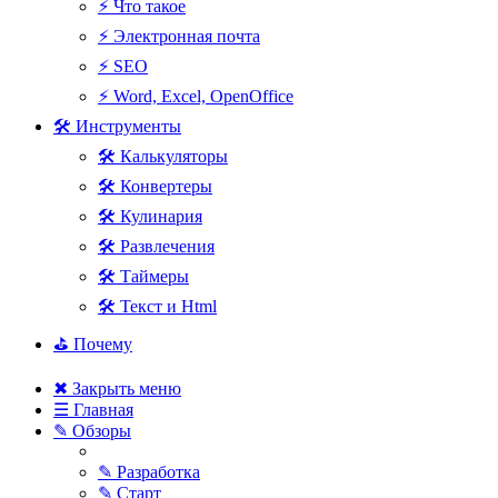
⚡ Что такое
⚡ Электронная почта
⚡ SEO
⚡ Word, Excel, OpenOffice
🛠 Инструменты
🛠 Калькуляторы
🛠 Конвертеры
🛠 Кулинария
🛠 Развлечения
🛠 Таймеры
🛠 Текст и Html
⛳ Почему
✖ Закрыть меню
☰ Главная
✎ Обзоры
✎ Разработка
✎ Старт