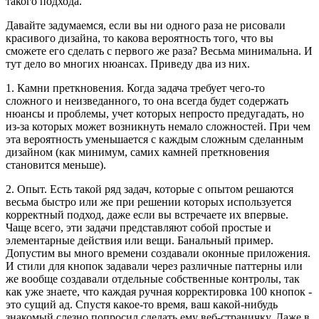
такого подхода.
Давайте задумаемся, если вы ни одного раза не рисовали
красивого дизайна, то какова вероятность того, что вы
сможете его сделать с первого же раза? Весьма минимальна. И
тут дело во многих нюансах. Приведу два из них.
1. Камни преткновения. Когда задача требует чего-то
сложного и неизведанного, то она всегда будет содержать
нюансы и проблемы, учет которых непросто предугадать, но
из-за которых может возникнуть немало сложностей. При чем
эта вероятность уменьшается с каждым сложным сделанным
дизайном (как минимум, самих камней преткновения
становится меньше).
2. Опыт. Есть такой ряд задач, которые с опытом решаются
весьма быстро или же при решении которых используется
корректный подход, даже если вы встречаете их впервые.
Чаще всего, эти задачи представляют собой простые и
элементарные действия или вещи. Банальный пример.
Допустим вы много времени создавали оконные приложения.
И стили для кнопок задавали через различные паттерны или
же вообще создавали отдельные собственные контролы, так
как уже знаете, что каждая ручная корректировка 100 кнопок -
это сущий ад. Спустя какое-то время, ваш какой-нибудь
знакомый слезно попросил сделать ему веб-страничку. Даже в