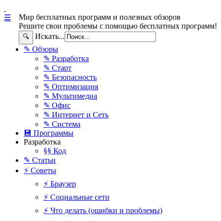
Мир бесплатных программ и полезных обзоров
☰
Решите свои проблемы с помощью бесплатных программ!
Искать...
🔍
✎ Обзоры
✎ Разработка
✎ Старт
✎ Безопасность
✎ Оптимизация
✎ Мультимедиа
✎ Офис
✎ Интернет и Сеть
✎ Система
💾 Программы
Разработка
§§ Код
✎ Статьи
⚡ Советы
⚡ Браузер
⚡ Социальные сети
⚡ Что делать (ошибки и проблемы)