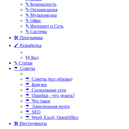
✎ Безопасность
✎ Оптимизация
✎ Мультимедиа
✎ Офис
✎ Интернет и Сеть
✎ Система
🛠 Программы
🖌 Разработка
§§ Код
✎ Статьи
☂ Советы
☂ Советы (все обзоры)
☂ Браузер
☂ Социальные сети
☂ Ошибки - что делать?
☂ Что такое
☂ Электронная почта
☂ SEO
☂ Word, Excel, OpenOffice
🛠 Инструменты