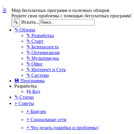
Мир бесплатных программ и полезных обзоров
☰
Решите свои проблемы с помощью бесплатных программ!
Искать...
🔍
✎ Обзоры
✎ Разработка
✎ Старт
✎ Безопасность
✎ Оптимизация
✎ Мультимедиа
✎ Офис
✎ Интернет и Сеть
✎ Система
💾 Программы
Разработка
§§ Код
✎ Статьи
⚡ Советы
⚡ Браузер
⚡ Социальные сети
⚡ Что делать (ошибки и проблемы)