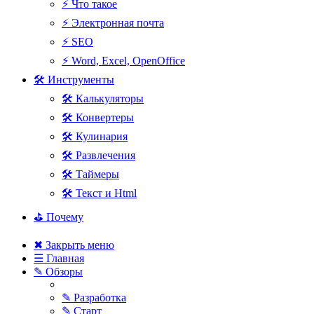
⚡ Что такое
⚡ Электронная почта
⚡ SEO
⚡ Word, Excel, OpenOffice
🛠 Инструменты
🛠 Калькуляторы
🛠 Конвертеры
🛠 Кулинария
🛠 Развлечения
🛠 Таймеры
🛠 Текст и Html
⛳ Почему
✖ Закрыть меню
☰ Главная
✎ Обзоры
✎ Разработка
✎ Старт