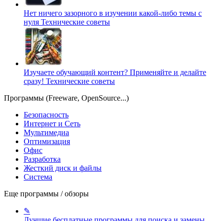
Нет ничего зазорного в изучении какой-либо темы с
нуля
Технические советы
Изучаете обучающий контент? Применяйте и делайте
сразу!
Технические советы
Программы (Freeware, OpenSource...)
Безопасность
Интернет и Сеть
Мультимедиа
Оптимизация
Офис
Разработка
Жесткий диск и файлы
Система
Еще программы / обзоры
✎
Лучшие бесплатные программы для поиска и замены