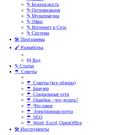
✎ Безопасность
✎ Оптимизация
✎ Мультимедиа
✎ Офис
✎ Интернет и Сеть
✎ Система
🛠 Программы
🖌 Разработка
§§ Код
✎ Статьи
☂ Советы
☂ Советы (все обзоры)
☂ Браузер
☂ Социальные сети
☂ Ошибки - что делать?
☂ Что такое
☂ Электронная почта
☂ SEO
☂ Word, Excel, OpenOffice
🛠 Инструменты