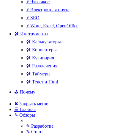
⚡ Что такое
⚡ Электронная почта
⚡ SEO
⚡ Word, Excel, OpenOffice
🛠 Инструменты
🛠 Калькуляторы
🛠 Конвертеры
🛠 Кулинария
🛠 Развлечения
🛠 Таймеры
🛠 Текст и Html
⛳ Почему
✖ Закрыть меню
☰ Главная
✎ Обзоры
✎ Разработка
✎ Старт