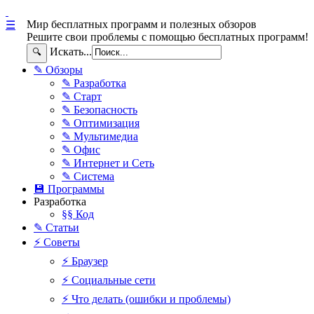
Мир бесплатных программ и полезных обзоров
☰
Решите свои проблемы с помощью бесплатных программ!
Искать...
🔍
✎ Обзоры
✎ Разработка
✎ Старт
✎ Безопасность
✎ Оптимизация
✎ Мультимедиа
✎ Офис
✎ Интернет и Сеть
✎ Система
💾 Программы
Разработка
§§ Код
✎ Статьи
⚡ Советы
⚡ Браузер
⚡ Социальные сети
⚡ Что делать (ошибки и проблемы)