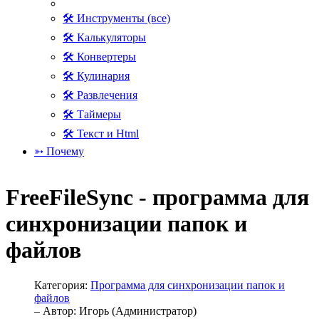
🛠 Инструменты (все)
🛠 Калькуляторы
🛠 Конвертеры
🛠 Кулинария
🛠 Развлечения
🛠 Таймеры
🛠 Текст и Html
➳ Почему
FreeFileSync - программа для
синхронизации папок и
файлов
Категория:
Программа для синхронизации папок и
файлов
– Автор:
Игорь (Администратор)