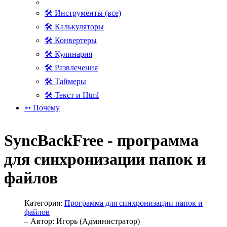
🛠 Инструменты (все)
🛠 Калькуляторы
🛠 Конвертеры
🛠 Кулинария
🛠 Развлечения
🛠 Таймеры
🛠 Текст и Html
➳ Почему
SyncBackFree - программа
для синхронизации папок и
файлов
Категория:
Программа для синхронизации папок и
файлов
– Автор:
Игорь (Администратор)