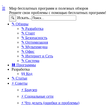
Мир бесплатных программ и полезных обзоров
☰
Решите свои проблемы с помощью бесплатных программ!
Искать...
🔍
✎ Обзоры
✎ Разработка
✎ Старт
✎ Безопасность
✎ Оптимизация
✎ Мультимедиа
✎ Офис
✎ Интернет и Сеть
✎ Система
💾 Программы
Разработка
§§ Код
✎ Статьи
⚡ Советы
⚡ Браузер
⚡ Социальные сети
⚡ Что делать (ошибки и проблемы)