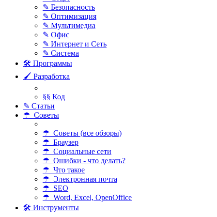
✎ Безопасность
✎ Оптимизация
✎ Мультимедиа
✎ Офис
✎ Интернет и Сеть
✎ Система
🛠 Программы
🖌 Разработка
§§ Код
✎ Статьи
☂ Советы
☂ Советы (все обзоры)
☂ Браузер
☂ Социальные сети
☂ Ошибки - что делать?
☂ Что такое
☂ Электронная почта
☂ SEO
☂ Word, Excel, OpenOffice
🛠 Инструменты