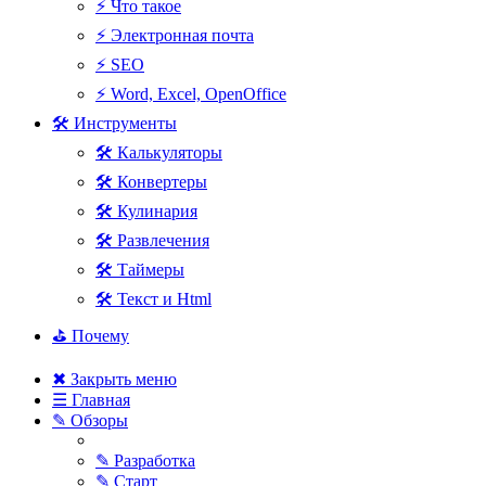
⚡ Что такое
⚡ Электронная почта
⚡ SEO
⚡ Word, Excel, OpenOffice
🛠 Инструменты
🛠 Калькуляторы
🛠 Конвертеры
🛠 Кулинария
🛠 Развлечения
🛠 Таймеры
🛠 Текст и Html
⛳ Почему
✖ Закрыть меню
☰ Главная
✎ Обзоры
✎ Разработка
✎ Старт