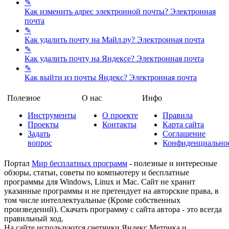
✎
Как изменить адрес электронной почты?
Электронная
почта
✎
Как удалить почту на Майл.ру?
Электронная почта
✎
Как удалить почту на Яндексе?
Электронная почта
✎
Как выйти из почты Яндекс?
Электронная почта
Полезное
О нас
Инфо
Инструменты
О проекте
Правила
Проекты
Контакты
Карта сайта
Задать
Соглашение
вопрос
Конфиденциально
Портал
Мир бесплатных программ
- полезные и интересные
обзоры, статьи, советы по компьютеру и бесплатные
программы для Windows, Linux и Mac. Сайт не хранит
указанные программы и не претендует на авторские права, в
том числе интеллектуальные (Кроме собственных
произведений). Скачать программу с сайта автора - это всегда
правильный ход.
На сайте используются счетчики Яндекс Метрика и