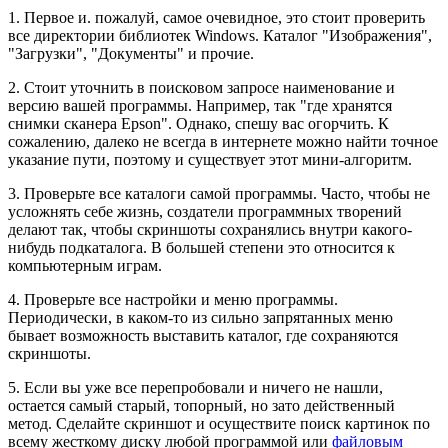
1. Первое и. пожалуй, самое очевидное, это стоит проверить
все директории библиотек Windows. Каталог "Изображения",
"Загрузки", "Документы" и прочие.
2. Стоит уточнить в поисковом запросе наименование и
версию вашей программы. Например, так "где хранятся
снимки сканера Epson". Однако, спешу вас огорчить. К
сожалению, далеко не всегда в интернете можно найти точное
указание пути, поэтому и существует этот мини-алгоритм.
3. Проверьте все каталоги самой программы. Часто, чтобы не
усложнять себе жизнь, создатели программных творений
делают так, чтобы скриншоты сохранялись внутри какого-
нибудь подкаталога. В большей степени это относится к
компьютерным играм.
4. Проверьте все настройки и меню программы.
Периодически, в каком-то из сильно запрятанных меню
бывает возможность выставить каталог, где сохраняются
скриншоты.
5. Если вы уже все перепробовали и ничего не нашли,
остается самый старый, топорный, но зато действенный
метод. Сделайте скриншот и осуществите поиск картинок по
всему жесткому диску любой программой или
файловым