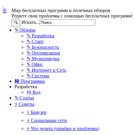
Мир бесплатных программ и полезных обзоров
☰
Решите свои проблемы с помощью бесплатных программ!
Искать...
🔍
✎ Обзоры
✎ Разработка
✎ Старт
✎ Безопасность
✎ Оптимизация
✎ Мультимедиа
✎ Офис
✎ Интернет и Сеть
✎ Система
💾 Программы
Разработка
§§ Код
✎ Статьи
⚡ Советы
⚡ Браузер
⚡ Социальные сети
⚡ Что делать (ошибки и проблемы)