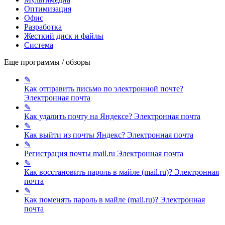
Оптимизация
Офис
Разработка
Жесткий диск и файлы
Система
Еще программы / обзоры
✎
Как отправить письмо по электронной почте?
Электронная почта
✎
Как удалить почту на Яндексе?
Электронная почта
✎
Как выйти из почты Яндекс?
Электронная почта
✎
Регистрация почты mail.ru
Электронная почта
✎
Как восстановить пароль в майле (mail.ru)?
Электронная
почта
✎
Как поменять пароль в майле (mail.ru)?
Электронная
почта