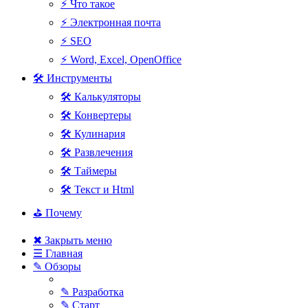
⚡ Что такое
⚡ Электронная почта
⚡ SEO
⚡ Word, Excel, OpenOffice
🛠 Инструменты
🛠 Калькуляторы
🛠 Конвертеры
🛠 Кулинария
🛠 Развлечения
🛠 Таймеры
🛠 Текст и Html
⛳ Почему
✖ Закрыть меню
☰ Главная
✎ Обзоры
✎ Разработка
✎ Старт