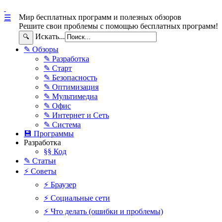
Мир бесплатных программ и полезных обзоров
☰
Решите свои проблемы с помощью бесплатных программ!
Искать...
🔍
✎ Обзоры
✎ Разработка
✎ Старт
✎ Безопасность
✎ Оптимизация
✎ Мультимедиа
✎ Офис
✎ Интернет и Сеть
✎ Система
💾 Программы
Разработка
§§ Код
✎ Статьи
⚡ Советы
⚡ Браузер
⚡ Социальные сети
⚡ Что делать (ошибки и проблемы)