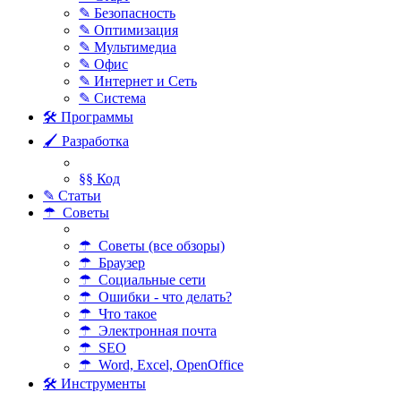
✎ Безопасность
✎ Оптимизация
✎ Мультимедиа
✎ Офис
✎ Интернет и Сеть
✎ Система
🛠 Программы
🖌 Разработка
§§ Код
✎ Статьи
☂ Советы
☂ Советы (все обзоры)
☂ Браузер
☂ Социальные сети
☂ Ошибки - что делать?
☂ Что такое
☂ Электронная почта
☂ SEO
☂ Word, Excel, OpenOffice
🛠 Инструменты