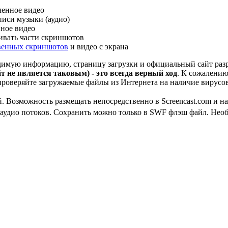
ченное видео
писи музыки (аудио)
ное видео
чивать части скриншотов
твенных скриншотов
и видео с экрана
ходимую информацию, страницу загрузки и официальный сайт ра
йт не является таковым) - это всегда верный ход
. К сожалению
проверяйте загружаемые файлы из Интернета на наличие вирусо
. Возможность размещать непосредственно в Screencast.com и н
 аудио потоков. Сохранить можно только в SWF флэш файл. Необ