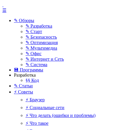
☰
✎ Обзоры
✎ Разработка
✎ Старт
✎ Безопасность
✎ Оптимизация
✎ Мультимедиа
✎ Офис
✎ Интернет и Сеть
✎ Система
💾 Программы
Разработка
§§ Код
✎ Статьи
⚡ Советы
⚡ Браузер
⚡ Социальные сети
⚡ Что делать (ошибки и проблемы)
⚡ Что такое