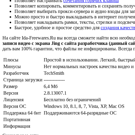
Позволяет настраивать
сочетания горячих клавиш
Позволяет копировать, комментировать и сохранять полу
Позволяет выбирать прокси-сервера и аудио входы для за
Можно просто и быстро выкладывать в интернет получен
Позволяет накладывать рамки, тексты, стрелки и подсве
Быстрое, удобное и простое средство для
создания качес
На сайте Ida-Freewares.Ru вы всегда сможете найти всю необ
записи видео c экрана Jing с сайта разработчика (данный са
дать вам 100% гарантии, что файлы не инфицированы. Всегда 
Плюсы
Простой в использовании. Легкий, быстрый
Минусы
Нет нормальных настроек качества видео и
Разработчик
TechSmith
Страница загрузки
--------------
Размер
6,4 Мб
Версия
2.8.13007.1
Лицензия
Бесплатно без ограничений
Версия ОС
Windows 10, 8.1, 8, 7, Vista, XP, Mac OS
Поддержка 64 бит
Поддерживаются 64-разрядные ОС
Портативная
Информация