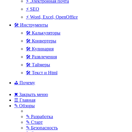
⚡ Электронная почта
⚡ SEO
⚡ Word, Excel, OpenOffice
🛠 Инструменты
🛠 Калькуляторы
🛠 Конвертеры
🛠 Кулинария
🛠 Развлечения
🛠 Таймеры
🛠 Текст и Html
⛳ Почему
✖ Закрыть меню
☰ Главная
✎ Обзоры
✎ Разработка
✎ Старт
✎ Безопасность