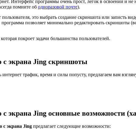
нет. Интерфейс программы очень прост, легок в освоении и не 
 всегда помните об
одноразовой почте
).
т пользователя, это выбрать создание скриншота или записть виде
, программа позволяет минимально редактировать скриншоты (вст
 которая покроет задачи большинства пользователей.
о c экрана Jing скриншоты
ь интернет трафик, время и силы попусту, предлагаем вам взгля
 c экрана Jing основные возможности (х
 c экрана Jing
предлагает следующие возможности: