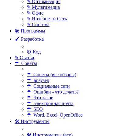
✎ Оптимизация
✎ Мультимедиа
✎ Офис
✎ Интернет и Сеть
✎ Система
🛠 Программы
🖌 Разработка
§§ Код
✎ Статьи
☂ Советы
☂ Советы (все обзоры)
☂ Браузер
☂ Социальные сети
☂ Ошибки - что делать?
☂ Что такое
☂ Электронная почта
☂ SEO
☂ Word, Excel, OpenOffice
🛠 Инструменты
🛠 Инструменты (все)