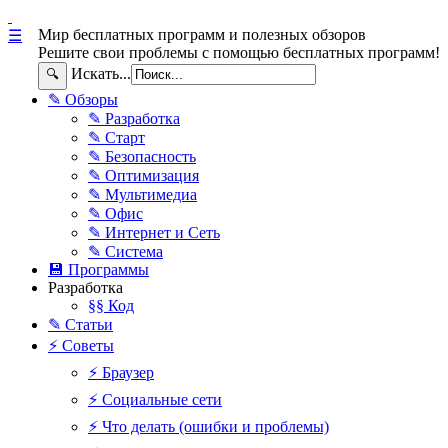
Мир бесплатных программ и полезных обзоров
☰
Решите свои проблемы с помощью бесплатных программ!
Искать...
🔍
✎ Обзоры
✎ Разработка
✎ Старт
✎ Безопасность
✎ Оптимизация
✎ Мультимедиа
✎ Офис
✎ Интернет и Сеть
✎ Система
💾 Программы
Разработка
§§ Код
✎ Статьи
⚡ Советы
⚡ Браузер
⚡ Социальные сети
⚡ Что делать (ошибки и проблемы)