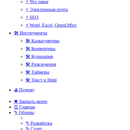
⚡ Что такое
⚡ Электронная почта
⚡ SEO
⚡ Word, Excel, OpenOffice
🛠 Инструменты
🛠 Калькуляторы
🛠 Конвертеры
🛠 Кулинария
🛠 Развлечения
🛠 Таймеры
🛠 Текст и Html
⛳ Почему
✖ Закрыть меню
☰ Главная
✎ Обзоры
✎ Разработка
✎ Старт