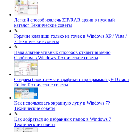
Легкий способ извлечь ZIP/RAR архив в нужный
каталог
Технические советы
✎
Горячие клавиши только из точек в Windows XP / Vista /
7
Технические советы
✎
Пара альтернативных способов открытия меню
Свойства в Windows
Технические советы
Создаем блок-схемы и графики c программой yEd Graph
Editor
Технические советы
Как использовать экранную лупу в Windows 7?
Технические советы
✎
Как добраться до избранных папок в Windows 7
Технические советы