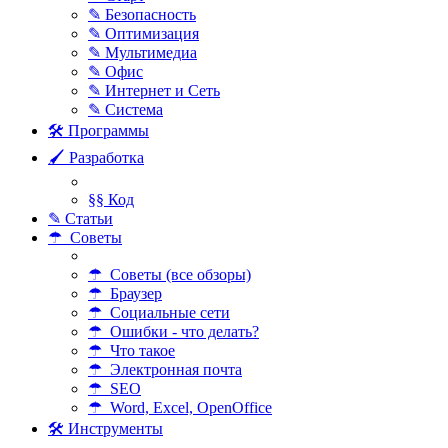
✎ Безопасность
✎ Оптимизация
✎ Мультимедиа
✎ Офис
✎ Интернет и Сеть
✎ Система
🛠 Программы
🖌 Разработка
§§ Код
✎ Статьи
☂ Советы
☂ Советы (все обзоры)
☂ Браузер
☂ Социальные сети
☂ Ошибки - что делать?
☂ Что такое
☂ Электронная почта
☂ SEO
☂ Word, Excel, OpenOffice
🛠 Инструменты