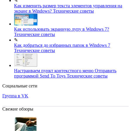
✎
Как изменить размер текста элементов управления на
экране в Windows?
Технические советы
Как использовать экранную лупу в Windows 7?
Технические советы
✎
Как добраться до избранных папок в Windows 7
Технические советы
Настраиваем пункт контекстного меню Отправить
программой Send To Toys
Технические советы
Социальные сети
Группа в VK
Свежие обзоры