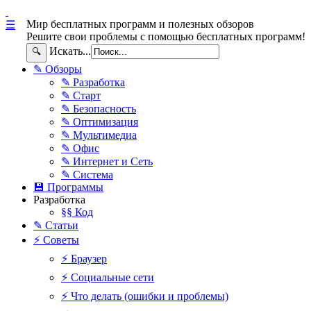
Мир бесплатных программ и полезных обзоров
☰
Решите свои проблемы с помощью бесплатных программ!
Искать...
🔍
✎ Обзоры
✎ Разработка
✎ Старт
✎ Безопасность
✎ Оптимизация
✎ Мультимедиа
✎ Офис
✎ Интернет и Сеть
✎ Система
💾 Программы
Разработка
§§ Код
✎ Статьи
⚡ Советы
⚡ Браузер
⚡ Социальные сети
⚡ Что делать (ошибки и проблемы)