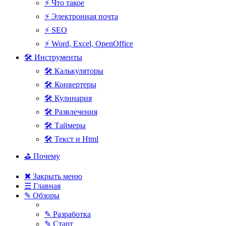
⚡ Что такое
⚡ Электронная почта
⚡ SEO
⚡ Word, Excel, OpenOffice
🛠 Инструменты
🛠 Калькуляторы
🛠 Конвертеры
🛠 Кулинария
🛠 Развлечения
🛠 Таймеры
🛠 Текст и Html
⛳ Почему
✖ Закрыть меню
☰ Главная
✎ Обзоры
✎ Разработка
✎ Старт