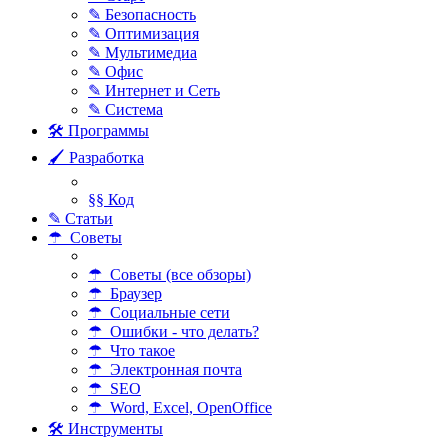
✎ Безопасность
✎ Оптимизация
✎ Мультимедиа
✎ Офис
✎ Интернет и Сеть
✎ Система
🛠 Программы
🖌 Разработка
§§ Код
✎ Статьи
☂ Советы
☂ Советы (все обзоры)
☂ Браузер
☂ Социальные сети
☂ Ошибки - что делать?
☂ Что такое
☂ Электронная почта
☂ SEO
☂ Word, Excel, OpenOffice
🛠 Инструменты