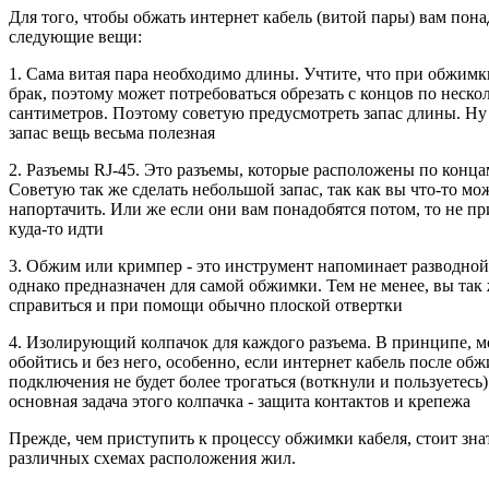
Для того, чтобы обжать интернет кабель (витой пары) вам пона
следующие вещи:
1. Сама витая пара необходимо длины. Учтите, что при обжим
брак, поэтому может потребоваться обрезать с концов по неско
сантиметров. Поэтому советую предусмотреть запас длины. Ну
запас вещь весьма полезная
2. Разъемы RJ-45. Это разъемы, которые расположены по конца
Советую так же сделать небольшой запас, так как вы что-то мо
напортачить. Или же если они вам понадобятся потом, то не пр
куда-то идти
3. Обжим или кримпер - это инструмент напоминает разводной
однако предназначен для самой обжимки. Тем не менее, вы так
справиться и при помощи обычно плоской отвертки
4. Изолирующий колпачок для каждого разъема. В принципе, 
обойтись и без него, особенно, если интернет кабель после об
подключения не будет более трогаться (воткнули и пользуетесь)
основная задача этого колпачка - защита контактов и крепежа
Прежде, чем приступить к процессу обжимки кабеля, стоит знат
различных схемах расположения жил.