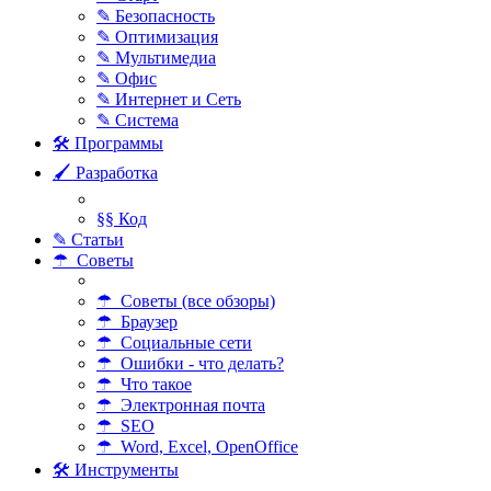
✎ Безопасность
✎ Оптимизация
✎ Мультимедиа
✎ Офис
✎ Интернет и Сеть
✎ Система
🛠 Программы
🖌 Разработка
§§ Код
✎ Статьи
☂ Советы
☂ Советы (все обзоры)
☂ Браузер
☂ Социальные сети
☂ Ошибки - что делать?
☂ Что такое
☂ Электронная почта
☂ SEO
☂ Word, Excel, OpenOffice
🛠 Инструменты