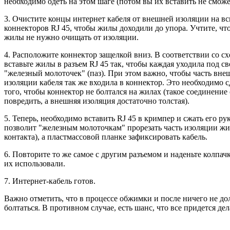
необходимо одеть на этом шаге (потом вы их вставить не сможе
3. Очистите концы интернет кабеля от внешней изоляции на в
коннекторов RJ 45, чтобы жилы доходили до упора. Учтите, чт
жилы не нужно очищать от изоляции.
4. Расположите коннектор защелкой вниз. В соответствии со сх
вставьте жилы в разъем RJ 45 так, чтобы каждая уходила под с
"железный молоточек" (паз). При этом важно, чтобы часть вне
изоляции кабеля так же входила в коннектор. Это необходимо с
того, чтобы коннектор не болтался на жилах (такое соединение 
повредить, а внешняя изоляция достаточно толстая).
5. Теперь, необходимо вставить RJ 45 в кримпер и сжать его ру
позволит "железным молоточкам" прорезать часть изоляции жи
контакта), а пластмассовой планке зафиксировать кабель.
6. Повторите то же самое с другим разъемом и наденьте колпач
их использовали.
7. Интернет-кабель готов.
Важно отметить, что в процессе обжимки и после ничего не д
болтаться. В противном случае, есть шанс, что все придется дел