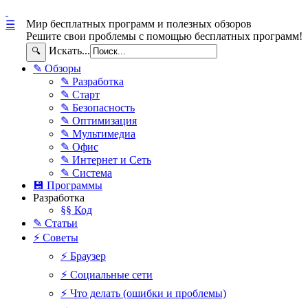
Мир бесплатных программ и полезных обзоров
☰
Решите свои проблемы с помощью бесплатных программ!
Искать...
🔍
✎ Обзоры
✎ Разработка
✎ Старт
✎ Безопасность
✎ Оптимизация
✎ Мультимедиа
✎ Офис
✎ Интернет и Сеть
✎ Система
💾 Программы
Разработка
§§ Код
✎ Статьи
⚡ Советы
⚡ Браузер
⚡ Социальные сети
⚡ Что делать (ошибки и проблемы)