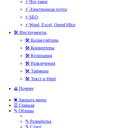
⚡ Что такое
⚡ Электронная почта
⚡ SEO
⚡ Word, Excel, OpenOffice
🛠 Инструменты
🛠 Калькуляторы
🛠 Конвертеры
🛠 Кулинария
🛠 Развлечения
🛠 Таймеры
🛠 Текст и Html
⛳ Почему
✖ Закрыть меню
☰ Главная
✎ Обзоры
✎ Разработка
✎ Старт