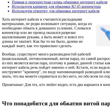
Прямая и перекрестная схемы обжимки интернет кабеля
Используем кримпер для обжимки RJ 45 коннектора
Используем отвертку для обжимки интернет кабеля
Хоть интернет кабели и считаются расходными
материалами, не редко возникают ситуации, когда их
необходимо обжать в домашних условиях. Сломался
коннектор или же провод оказался разрезан
шаловливыми руками, а быть может и вовсе его
длины не хватает. Как бы то ни было, далеко не
каждый знает, как это правильно сделать.
Вообще, существуют много разновидностей кабелей
(коаксиальный, оптоволоконный, витая пара), но самой распро
из них является витая пара, поэтому в рамках данной статьи ка
интернет кабель речь пойдет именно о ней. Кстати, если виде
инструмент "кримпер", по виду напоминающий разводной ключ
знать, что вы можете справиться из без него, но обо всем по по
Примечание
: Для тех, кто любит видео, есть два варианта в кон
Что понадобится для обжатия витой па