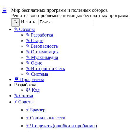
Мир бесплатных программ и полезных обзоров
☰
Решите свои проблемы с помощью бесплатных программ!
Искать...
🔍
✎ Обзоры
✎ Разработка
✎ Старт
✎ Безопасность
✎ Оптимизация
✎ Мультимедиа
✎ Офис
✎ Интернет и Сеть
✎ Система
💾 Программы
Разработка
§§ Код
✎ Статьи
⚡ Советы
⚡ Браузер
⚡ Социальные сети
⚡ Что делать (ошибки и проблемы)