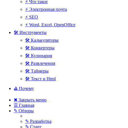
⚡ Что такое
⚡ Электронная почта
⚡ SEO
⚡ Word, Excel, OpenOffice
🛠 Инструменты
🛠 Калькуляторы
🛠 Конвертеры
🛠 Кулинария
🛠 Развлечения
🛠 Таймеры
🛠 Текст и Html
⛳ Почему
✖ Закрыть меню
☰ Главная
✎ Обзоры
✎ Разработка
✎ Старт