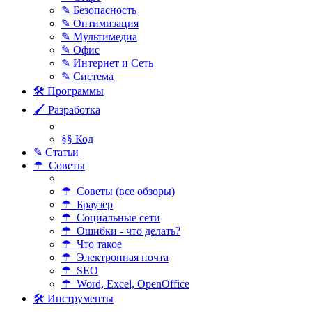
✎ Безопасность
✎ Оптимизация
✎ Мультимедиа
✎ Офис
✎ Интернет и Сеть
✎ Система
🛠 Программы
🖌 Разработка
§§ Код
✎ Статьи
☂ Советы
☂ Советы (все обзоры)
☂ Браузер
☂ Социальные сети
☂ Ошибки - что делать?
☂ Что такое
☂ Электронная почта
☂ SEO
☂ Word, Excel, OpenOffice
🛠 Инструменты