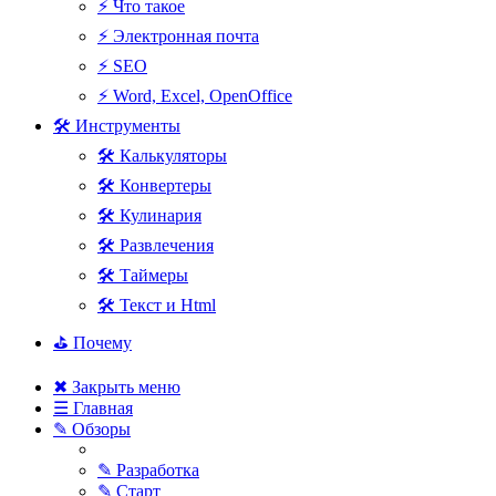
⚡ Что такое
⚡ Электронная почта
⚡ SEO
⚡ Word, Excel, OpenOffice
🛠 Инструменты
🛠 Калькуляторы
🛠 Конвертеры
🛠 Кулинария
🛠 Развлечения
🛠 Таймеры
🛠 Текст и Html
⛳ Почему
✖ Закрыть меню
☰ Главная
✎ Обзоры
✎ Разработка
✎ Старт