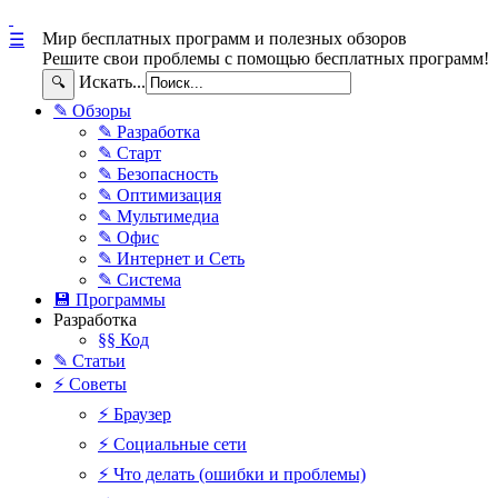
Мир бесплатных программ и полезных обзоров
☰
Решите свои проблемы с помощью бесплатных программ!
Искать...
🔍
✎ Обзоры
✎ Разработка
✎ Старт
✎ Безопасность
✎ Оптимизация
✎ Мультимедиа
✎ Офис
✎ Интернет и Сеть
✎ Система
💾 Программы
Разработка
§§ Код
✎ Статьи
⚡ Советы
⚡ Браузер
⚡ Социальные сети
⚡ Что делать (ошибки и проблемы)