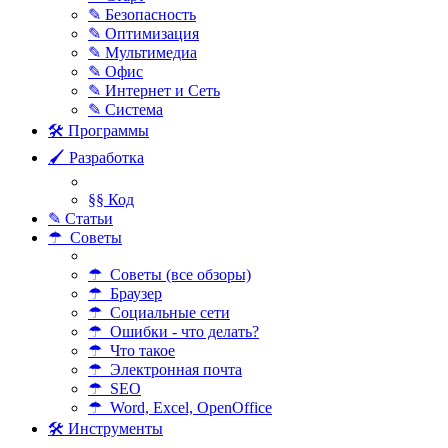
✎ Безопасность
✎ Оптимизация
✎ Мультимедиа
✎ Офис
✎ Интернет и Сеть
✎ Система
🛠 Программы
🖌 Разработка
§§ Код
✎ Статьи
☂ Советы
☂ Советы (все обзоры)
☂ Браузер
☂ Социальные сети
☂ Ошибки - что делать?
☂ Что такое
☂ Электронная почта
☂ SEO
☂ Word, Excel, OpenOffice
🛠 Инструменты