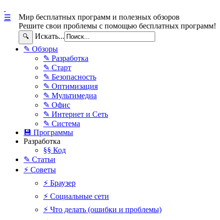
Мир бесплатных программ и полезных обзоров
☰
Решите свои проблемы с помощью бесплатных программ!
Искать...
🔍
✎ Обзоры
✎ Разработка
✎ Старт
✎ Безопасность
✎ Оптимизация
✎ Мультимедиа
✎ Офис
✎ Интернет и Сеть
✎ Система
💾 Программы
Разработка
§§ Код
✎ Статьи
⚡ Советы
⚡ Браузер
⚡ Социальные сети
⚡ Что делать (ошибки и проблемы)