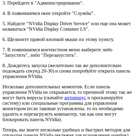
3. Перейдите в "Администрирование".
4. В появившемся окне откройте "Службы".
5. Найдите "NVidia Display Driver Service" или еще она может
называться "NVidia Display Container LS".
6. Щелкните правой кнопкой мыши по этому пункту.
7. В появившемся контекстном меню выберите либо
"Запустить", либо "Перезапустить".
8. Дождитесь запуска (желательно так же дополнительно
подождать секунд 20-30) и снова попробуйте открыть панель
управления NVidia.
Несколько дополнительных моментов. Если панель
управления NVidia не открывается, то причиной этому так же
могут быть вирусы (скачайте
антивирус
и просканируйте
систему) или специальные программы для управления
монитором (если таковые установлены, то их необходимо
удалить и перезагрузить компьютер, так как они могут
блокировать панель NVidia).
Теперь, вы знаете несколько удобных и быстрых методов для
открытия панели NVidia (включая для исправления ошибок).