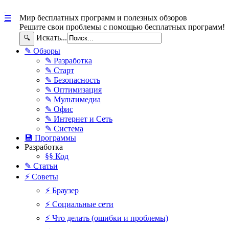
Мир бесплатных программ и полезных обзоров
☰
Решите свои проблемы с помощью бесплатных программ!
Искать...
🔍
✎ Обзоры
✎ Разработка
✎ Старт
✎ Безопасность
✎ Оптимизация
✎ Мультимедиа
✎ Офис
✎ Интернет и Сеть
✎ Система
💾 Программы
Разработка
§§ Код
✎ Статьи
⚡ Советы
⚡ Браузер
⚡ Социальные сети
⚡ Что делать (ошибки и проблемы)