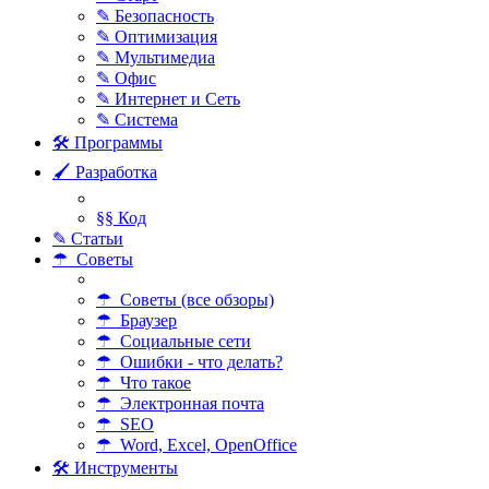
✎ Безопасность
✎ Оптимизация
✎ Мультимедиа
✎ Офис
✎ Интернет и Сеть
✎ Система
🛠 Программы
🖌 Разработка
§§ Код
✎ Статьи
☂ Советы
☂ Советы (все обзоры)
☂ Браузер
☂ Социальные сети
☂ Ошибки - что делать?
☂ Что такое
☂ Электронная почта
☂ SEO
☂ Word, Excel, OpenOffice
🛠 Инструменты