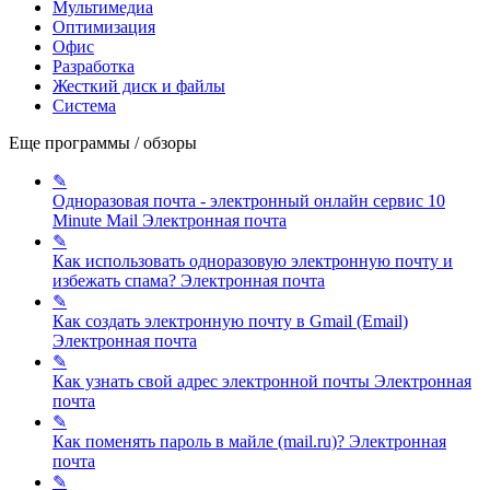
Мультимедиа
Оптимизация
Офис
Разработка
Жесткий диск и файлы
Система
Еще программы / обзоры
✎
Одноразовая почта - электронный онлайн сервис 10
Minute Mail
Электронная почта
✎
Как использовать одноразовую электронную почту и
избежать спама?
Электронная почта
✎
Как создать электронную почту в Gmail (Email)
Электронная почта
✎
Как узнать свой адрес электронной почты
Электронная
почта
✎
Как поменять пароль в майле (mail.ru)?
Электронная
почта
✎