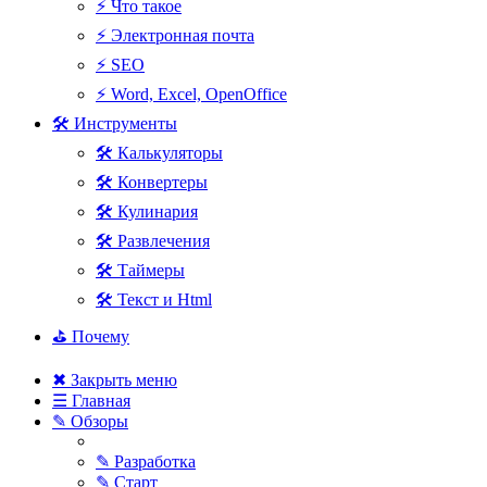
⚡ Что такое
⚡ Электронная почта
⚡ SEO
⚡ Word, Excel, OpenOffice
🛠 Инструменты
🛠 Калькуляторы
🛠 Конвертеры
🛠 Кулинария
🛠 Развлечения
🛠 Таймеры
🛠 Текст и Html
⛳ Почему
✖ Закрыть меню
☰ Главная
✎ Обзоры
✎ Разработка
✎ Старт