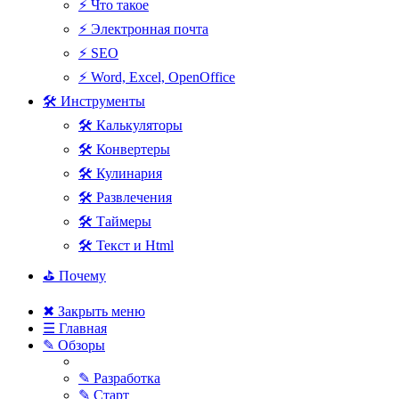
⚡ Что такое
⚡ Электронная почта
⚡ SEO
⚡ Word, Excel, OpenOffice
🛠 Инструменты
🛠 Калькуляторы
🛠 Конвертеры
🛠 Кулинария
🛠 Развлечения
🛠 Таймеры
🛠 Текст и Html
⛳ Почему
✖ Закрыть меню
☰ Главная
✎ Обзоры
✎ Разработка
✎ Старт