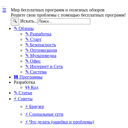
Мир бесплатных программ и полезных обзоров
☰
Решите свои проблемы с помощью бесплатных программ!
Искать...
🔍
✎ Обзоры
✎ Разработка
✎ Старт
✎ Безопасность
✎ Оптимизация
✎ Мультимедиа
✎ Офис
✎ Интернет и Сеть
✎ Система
💾 Программы
Разработка
§§ Код
✎ Статьи
⚡ Советы
⚡ Браузер
⚡ Социальные сети
⚡ Что делать (ошибки и проблемы)