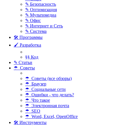
✎ Безопасность
✎ Оптимизация
✎ Мультимедиа
✎ Офис
✎ Интернет и Сеть
✎ Система
🛠 Программы
🖌 Разработка
§§ Код
✎ Статьи
☂ Советы
☂ Советы (все обзоры)
☂ Браузер
☂ Социальные сети
☂ Ошибки - что делать?
☂ Что такое
☂ Электронная почта
☂ SEO
☂ Word, Excel, OpenOffice
🛠 Инструменты