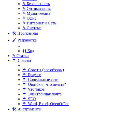
✎ Безопасность
✎ Оптимизация
✎ Мультимедиа
✎ Офис
✎ Интернет и Сеть
✎ Система
🛠 Программы
🖌 Разработка
§§ Код
✎ Статьи
☂ Советы
☂ Советы (все обзоры)
☂ Браузер
☂ Социальные сети
☂ Ошибки - что делать?
☂ Что такое
☂ Электронная почта
☂ SEO
☂ Word, Excel, OpenOffice
🛠 Инструменты