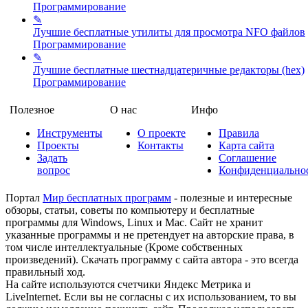
Программирование
✎
Лучшие бесплатные утилиты для просмотра NFO файлов
Программирование
✎
Лучшие бесплатные шестнадцатеричные редакторы (hex)
Программирование
Полезное
О нас
Инфо
Инструменты
О проекте
Правила
Проекты
Контакты
Карта сайта
Задать
Соглашение
вопрос
Конфиденциально
Портал
Мир бесплатных программ
- полезные и интересные
обзоры, статьи, советы по компьютеру и бесплатные
программы для Windows, Linux и Mac. Сайт не хранит
указанные программы и не претендует на авторские права, в
том числе интеллектуальные (Кроме собственных
произведений). Скачать программу с сайта автора - это всегда
правильный ход.
На сайте используются счетчики Яндекс Метрика и
LiveInternet. Если вы не согласны с их использованием, то вы