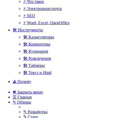
⚡ Что такое
⚡ Электронная почта
⚡ SEO
⚡ Word, Excel, OpenOffice
🛠 Инструменты
🛠 Калькуляторы
🛠 Конвертеры
🛠 Кулинария
🛠 Развлечения
🛠 Таймеры
🛠 Текст и Html
⛳ Почему
✖ Закрыть меню
☰ Главная
✎ Обзоры
✎ Разработка
✎ Старт