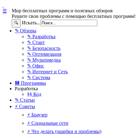
Мир бесплатных программ и полезных обзоров
☰
Решите свои проблемы с помощью бесплатных программ!
Искать...
🔍
✎ Обзоры
✎ Разработка
✎ Старт
✎ Безопасность
✎ Оптимизация
✎ Мультимедиа
✎ Офис
✎ Интернет и Сеть
✎ Система
💾 Программы
Разработка
§§ Код
✎ Статьи
⚡ Советы
⚡ Браузер
⚡ Социальные сети
⚡ Что делать (ошибки и проблемы)