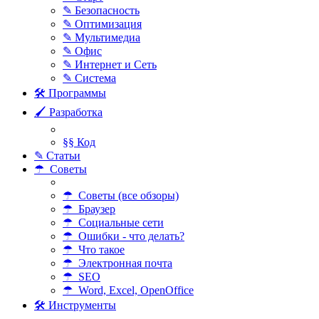
✎ Безопасность
✎ Оптимизация
✎ Мультимедиа
✎ Офис
✎ Интернет и Сеть
✎ Система
🛠 Программы
🖌 Разработка
§§ Код
✎ Статьи
☂ Советы
☂ Советы (все обзоры)
☂ Браузер
☂ Социальные сети
☂ Ошибки - что делать?
☂ Что такое
☂ Электронная почта
☂ SEO
☂ Word, Excel, OpenOffice
🛠 Инструменты