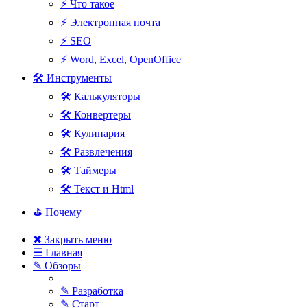
⚡ Что такое
⚡ Электронная почта
⚡ SEO
⚡ Word, Excel, OpenOffice
🛠 Инструменты
🛠 Калькуляторы
🛠 Конвертеры
🛠 Кулинария
🛠 Развлечения
🛠 Таймеры
🛠 Текст и Html
⛳ Почему
✖ Закрыть меню
☰ Главная
✎ Обзоры
✎ Разработка
✎ Старт