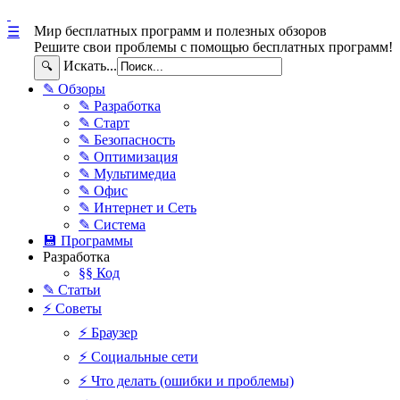
Мир бесплатных программ и полезных обзоров
☰
Решите свои проблемы с помощью бесплатных программ!
Искать...
🔍
✎ Обзоры
✎ Разработка
✎ Старт
✎ Безопасность
✎ Оптимизация
✎ Мультимедиа
✎ Офис
✎ Интернет и Сеть
✎ Система
💾 Программы
Разработка
§§ Код
✎ Статьи
⚡ Советы
⚡ Браузер
⚡ Социальные сети
⚡ Что делать (ошибки и проблемы)