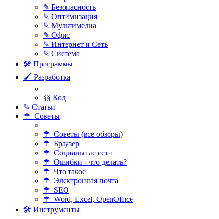
✎ Безопасность
✎ Оптимизация
✎ Мультимедиа
✎ Офис
✎ Интернет и Сеть
✎ Система
🛠 Программы
🖌 Разработка
§§ Код
✎ Статьи
☂ Советы
☂ Советы (все обзоры)
☂ Браузер
☂ Социальные сети
☂ Ошибки - что делать?
☂ Что такое
☂ Электронная почта
☂ SEO
☂ Word, Excel, OpenOffice
🛠 Инструменты