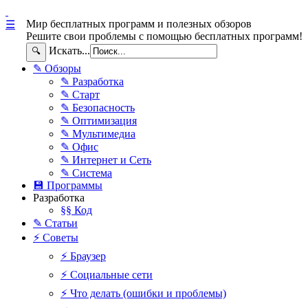
Мир бесплатных программ и полезных обзоров
☰
Решите свои проблемы с помощью бесплатных программ!
Искать...
🔍
✎ Обзоры
✎ Разработка
✎ Старт
✎ Безопасность
✎ Оптимизация
✎ Мультимедиа
✎ Офис
✎ Интернет и Сеть
✎ Система
💾 Программы
Разработка
§§ Код
✎ Статьи
⚡ Советы
⚡ Браузер
⚡ Социальные сети
⚡ Что делать (ошибки и проблемы)