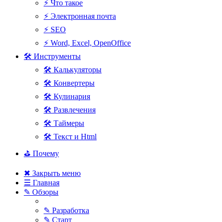
⚡ Что такое
⚡ Электронная почта
⚡ SEO
⚡ Word, Excel, OpenOffice
🛠 Инструменты
🛠 Калькуляторы
🛠 Конвертеры
🛠 Кулинария
🛠 Развлечения
🛠 Таймеры
🛠 Текст и Html
⛳ Почему
✖ Закрыть меню
☰ Главная
✎ Обзоры
✎ Разработка
✎ Старт