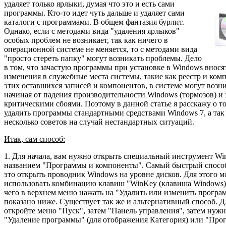
удаляет только ярлыки, думая что это и есть сами
программы. Кто-то идет чуть дальше и удаляет сами
каталоги с программами. В общем фантазия бурлит.
Однако, если с методами вида "удаления ярлыков"
особых проблем не возникает, так как ничего в
операционной системе не меняется, то с методами вида
"просто стереть папку" могут возникать проблемы. Дело
в том, что зачастую программы при установке в Windows внос
изменения в служебные места системы, такие как реестр и ком
этих оставшихся записей и компонентов, в системе могут возн
начиная от падения производительности Windows (тормозов) и 
критическими сбоями. Поэтому в данной статье я расскажу о т
удалить программы стандартными средствами Windows 7, а так
несколько советов на случай нестандартных ситуаций.
Итак, сам способ:
1. Для начала, вам нужно открыть специальный инструмент Wi
названием "Программы и компоненты". Самый быстрый способ 
это открыть проводник Windows на уровне дисков. Для этого 
использовать комбинацию клавиш "WinKey (клавиша Windows) 
чего в верхнем меню нажать на "Удалить или изменить програм
показано ниже. Существует так же и альтернативный способ. Д
откройте меню "Пуск", затем "Панель управления", затем нуж
"Удаление программы" (для отображения Категория) или "Про