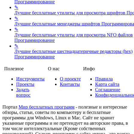
Программирование
✎
Лучшие бесплатные утилиты для просмотра шрифтов
Пр
✎
Лучшие бесплатные менеджеры шрифтов
Программиров
✎
Лучшие бесплатные утилиты для просмотра NFO файлов
Программирование
✎
Лучшие бесплатные шестнадцатеричные редакторы (hex)
Программирование
Полезное
О нас
Инфо
Инструменты
О проекте
Правила
Проекты
Контакты
Карта сайта
Задать
Соглашение
вопрос
Конфиденциально
Портал
Мир бесплатных программ
- полезные и интересные
обзоры, статьи, советы по компьютеру и бесплатные
программы для Windows, Linux и Mac. Сайт не хранит
указанные программы и не претендует на авторские права, в
том числе интеллектуальные (Кроме собственных
произведений). Скачать программу с сайта автора - это всегда