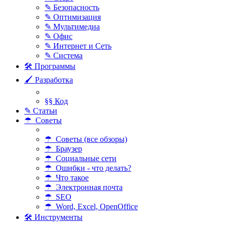
✎ Безопасность
✎ Оптимизация
✎ Мультимедиа
✎ Офис
✎ Интернет и Сеть
✎ Система
🛠 Программы
🖌 Разработка
§§ Код
✎ Статьи
☂ Советы
☂ Советы (все обзоры)
☂ Браузер
☂ Социальные сети
☂ Ошибки - что делать?
☂ Что такое
☂ Электронная почта
☂ SEO
☂ Word, Excel, OpenOffice
🛠 Инструменты