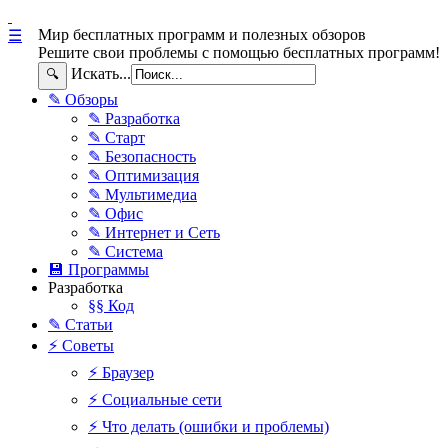
Мир бесплатных программ и полезных обзоров
☰
Решите свои проблемы с помощью бесплатных программ!
Искать...
🔍
✎ Обзоры
✎ Разработка
✎ Старт
✎ Безопасность
✎ Оптимизация
✎ Мультимедиа
✎ Офис
✎ Интернет и Сеть
✎ Система
💾 Программы
Разработка
§§ Код
✎ Статьи
⚡ Советы
⚡ Браузер
⚡ Социальные сети
⚡ Что делать (ошибки и проблемы)