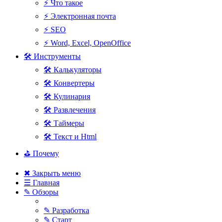
⚡ Что такое
⚡ Электронная почта
⚡ SEO
⚡ Word, Excel, OpenOffice
🛠 Инструменты
🛠 Калькуляторы
🛠 Конвертеры
🛠 Кулинария
🛠 Развлечения
🛠 Таймеры
🛠 Текст и Html
⛳ Почему
✖ Закрыть меню
☰ Главная
✎ Обзоры
✎ Разработка
✎ Старт