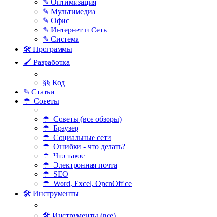
✎ Оптимизация
✎ Мультимедиа
✎ Офис
✎ Интернет и Сеть
✎ Система
🛠 Программы
🖌 Разработка
§§ Код
✎ Статьи
☂ Советы
☂ Советы (все обзоры)
☂ Браузер
☂ Социальные сети
☂ Ошибки - что делать?
☂ Что такое
☂ Электронная почта
☂ SEO
☂ Word, Excel, OpenOffice
🛠 Инструменты
🛠 Инструменты (все)