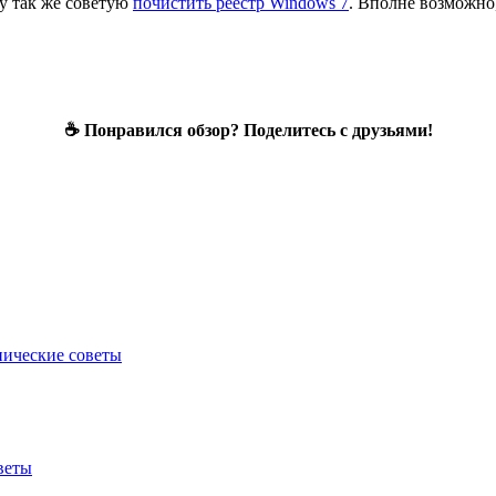
у так же советую
почистить реестр Windows 7
. Вполне возможно
☕ Понравился обзор? Поделитесь с друзьями!
нические советы
веты