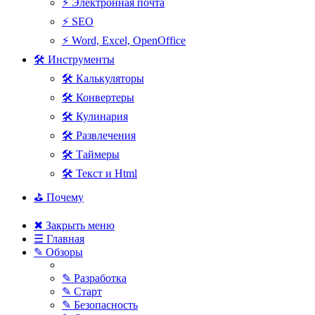
⚡ Электронная почта
⚡ SEO
⚡ Word, Excel, OpenOffice
🛠 Инструменты
🛠 Калькуляторы
🛠 Конвертеры
🛠 Кулинария
🛠 Развлечения
🛠 Таймеры
🛠 Текст и Html
⛳ Почему
✖ Закрыть меню
☰ Главная
✎ Обзоры
✎ Разработка
✎ Старт
✎ Безопасность