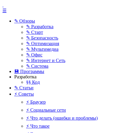
☰
✎ Обзоры
✎ Разработка
✎ Старт
✎ Безопасность
✎ Оптимизация
✎ Мультимедиа
✎ Офис
✎ Интернет и Сеть
✎ Система
💾 Программы
Разработка
§§ Код
✎ Статьи
⚡ Советы
⚡ Браузер
⚡ Социальные сети
⚡ Что делать (ошибки и проблемы)
⚡ Что такое