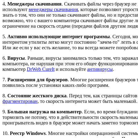
4.
Менеджеры скачивания
. Скачивать файлы через браузер н
используют
менеджеры скачивания
, которые позволяют упрости
знать о том, что они не только скачивают файлы, но и предост
возможно, что с вашего компьютера скачивают файлы другие лю
ограничение на скорость отдачи (передачи файлов другим людя
5.
Активно использующие интернет программы
. Сегодня, м
интернетом утилиты легко могут постоянно "зачем-то" лезть в 
Или же если у вас есть желание, то вы всегда можете попробо
6.
Вирусы
. Раньше, вирусы занимались только тем, что зараж
компьютера, не нарушая при этом его общее функционировани
компьютер
DrWeb CureIt
и используйте
антивирусы
.
7.
Расширения для браузеров
. Многие расширения браузеров 
появились после установки каких-либо программ.
8.
Состояние жесткого диска
. Перед тем, как страницы сайтов
фрагментирован
, то скорость интернета может быть маленькой.
9.
Большая нагрузка на компьютер
. Если, во время блуждан
тормозить не потому, что в действительности скорость маленька
проигрыватель видео в браузере может начать заметно тормозит
10.
Реестр Windows
. Многие настройки операционной системы