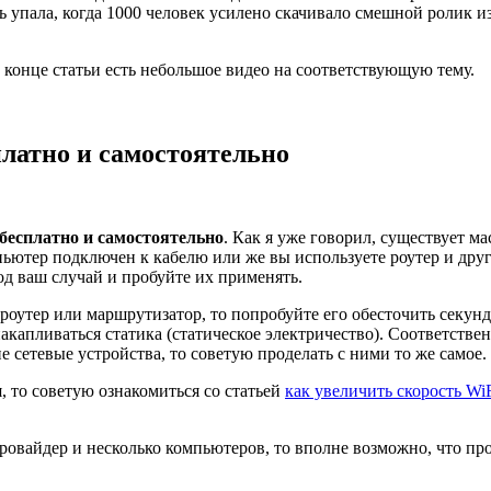
 упала, когда 1000 человек усилено скачивало смешной ролик из
в конце статьи есть небольшое видео на соответствующую тему.
платно и самостоятельно
 бесплатно и самостоятельно
. Как я уже говорил, существует м
омпьютер подключен к кабелю или же вы используете роутер и др
од ваш случай и пробуйте их применять.
з роутер или маршрутизатор, то попробуйте его обесточить секунд
акапливаться статика (статическое электричество). Соответстве
е сетевые устройства, то советую проделать с ними то же самое.
я, то советую ознакомиться со статьей
как увеличить скорость Wi
провайдер и несколько компьютеров, то вполне возможно, что пр