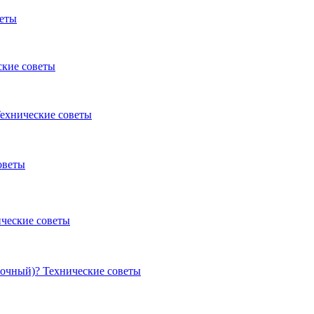
веты
ские советы
ехнические советы
оветы
ческие советы
узочный)?
Технические советы