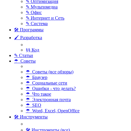
✎ Оптимизация
✎ Мультимедиа
✎ Офис
✎ Интернет и Сеть
✎ Система
🛠 Программы
🖌 Разработка
§§ Код
✎ Статьи
☂ Советы
☂ Советы (все обзоры)
☂ Браузер
☂ Социальные сети
☂ Ошибки - что делать?
☂ Что такое
☂ Электронная почта
☂ SEO
☂ Word, Excel, OpenOffice
🛠 Инструменты
🛠 Инструменты (все)