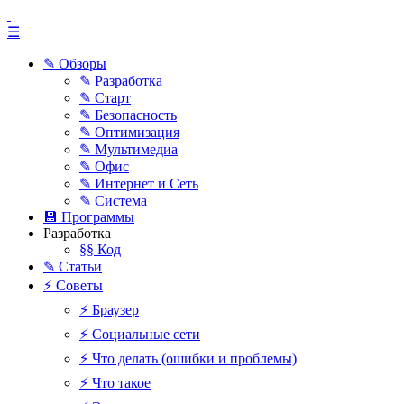
☰
✎ Обзоры
✎ Разработка
✎ Старт
✎ Безопасность
✎ Оптимизация
✎ Мультимедиа
✎ Офис
✎ Интернет и Сеть
✎ Система
💾 Программы
Разработка
§§ Код
✎ Статьи
⚡ Советы
⚡ Браузер
⚡ Социальные сети
⚡ Что делать (ошибки и проблемы)
⚡ Что такое