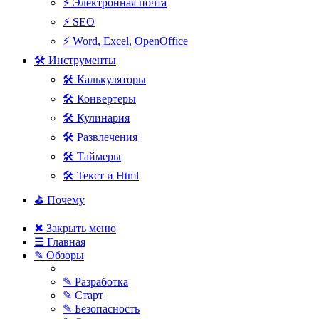
⚡ Электронная почта
⚡ SEO
⚡ Word, Excel, OpenOffice
🛠 Инструменты
🛠 Калькуляторы
🛠 Конвертеры
🛠 Кулинария
🛠 Развлечения
🛠 Таймеры
🛠 Текст и Html
⛳ Почему
✖ Закрыть меню
☰ Главная
✎ Обзоры
✎ Разработка
✎ Старт
✎ Безопасность