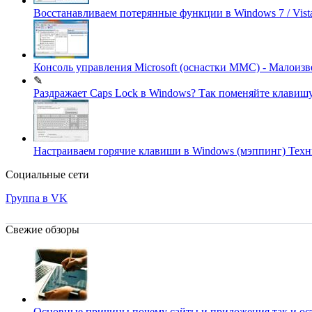
Восстанавливаем потерянные функции в Windows 7 / Vis
Консоль управления Microsoft (оснастки MMC) - Малои
✎
Раздражает Caps Lock в Windows? Так поменяйте клавиш
Настраиваем горячие клавиши в Windows (мэппинг)
Техн
Социальные сети
Группа в VK
Свежие обзоры
Основные причины почему сайты и приложения так и о