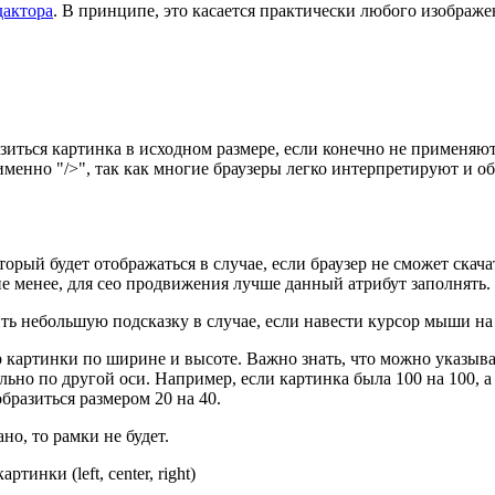
дактора
. В принципе, это касается практически любого изображен
разиться картинка в исходном размере, если конечно не применяю
 именно "/>", так как многие браузеры легко интерпретируют и 
торый будет отображаться в случае, если браузер не сможет скач
 не менее, для сео продвижения лучше данный атрибут заполнять.
ть небольшую подсказку в случае, если навести курсор мыши на 
картинки по ширине и высоте. Важно знать, что можно указывать
но по другой оси. Например, если картинка была 100 на 100, а в
тобразиться размером 20 на 40.
но, то рамки не будет.
инки (left, center, right)