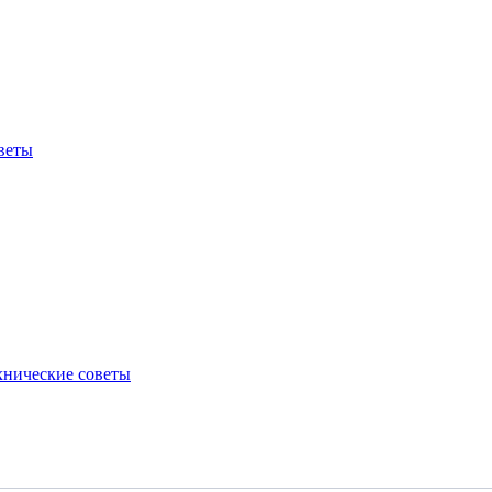
веты
хнические советы