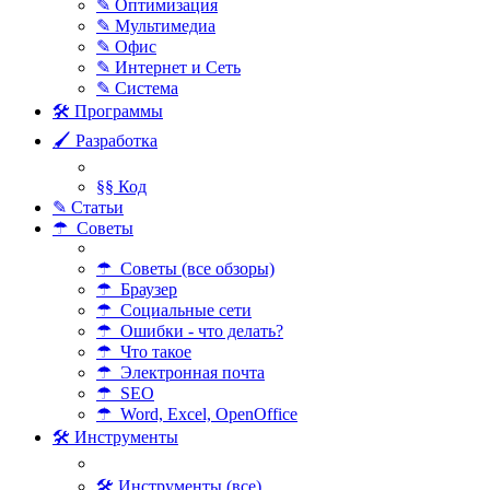
✎ Оптимизация
✎ Мультимедиа
✎ Офис
✎ Интернет и Сеть
✎ Система
🛠 Программы
🖌 Разработка
§§ Код
✎ Статьи
☂ Советы
☂ Советы (все обзоры)
☂ Браузер
☂ Социальные сети
☂ Ошибки - что делать?
☂ Что такое
☂ Электронная почта
☂ SEO
☂ Word, Excel, OpenOffice
🛠 Инструменты
🛠 Инструменты (все)