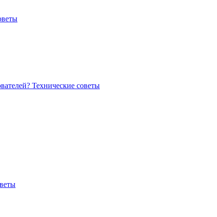
оветы
ователей?
Технические советы
оветы