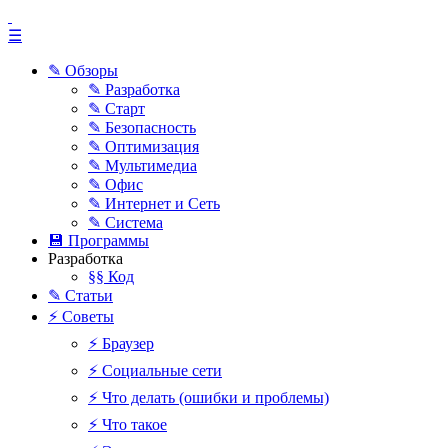
☰
✎ Обзоры
✎ Разработка
✎ Старт
✎ Безопасность
✎ Оптимизация
✎ Мультимедиа
✎ Офис
✎ Интернет и Сеть
✎ Система
💾 Программы
Разработка
§§ Код
✎ Статьи
⚡ Советы
⚡ Браузер
⚡ Социальные сети
⚡ Что делать (ошибки и проблемы)
⚡ Что такое