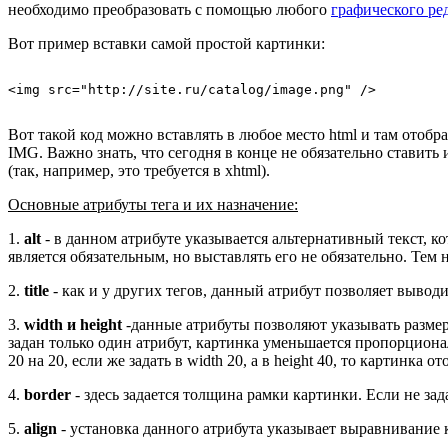
необходимо преобразовать с помощью любого
графического ре
Вот пример вставки самой простой картинки:
Вот такой код можно вставлять в любое место html и там отоб
IMG. Важно знать, что сегодня в конце не обязательно ставить
(так, например, это требуется в xhtml).
Основные атрибуты тега и их назначение:
1.
alt
- в данном атрибуте указывается альтернативный текст, ко
является обязательным, но выставлять его не обязательно. Тем
2.
title
- как и у других тегов, данный атрибут позволяет выводи
3.
width и height
-данные атрибуты позволяют указывать размер 
задан только один атрибут, картинка уменьшается пропорциональ
20 на 20, если же задать в width 20, а в height 40, то картинка о
4.
border
- здесь задается толщина рамки картинки. Если не зада
5.
align
- установка данного атрибута указывает выравнивание карт