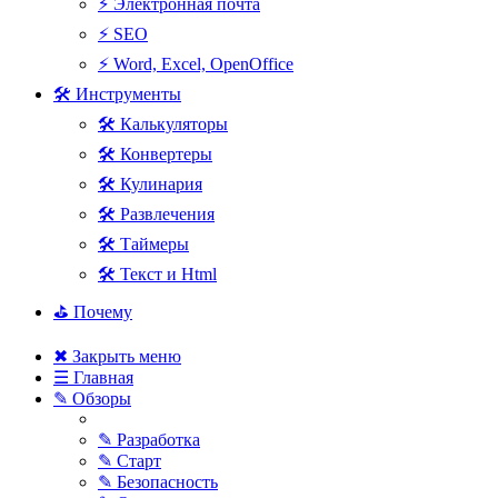
⚡ Электронная почта
⚡ SEO
⚡ Word, Excel, OpenOffice
🛠 Инструменты
🛠 Калькуляторы
🛠 Конвертеры
🛠 Кулинария
🛠 Развлечения
🛠 Таймеры
🛠 Текст и Html
⛳ Почему
✖ Закрыть меню
☰ Главная
✎ Обзоры
✎ Разработка
✎ Старт
✎ Безопасность