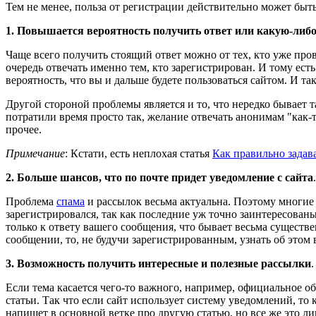
Тем не менее, польза от регистрации действительно может быть
1. Повышается вероятность получить ответ или какую-либ
Чаще всего получить стоящий ответ можно от тех, кто уже пров
очередь отвечать именно тем, кто зарегистрирован. И тому ест
вероятность, что вы и дальше будете пользоваться сайтом. И так
Другой стороной проблемы является и то, что нередко бывает т
потратили время просто так, желание отвечать анонимам "как-т
прочее.
Примечание
: Кстати, есть неплохая статья
Как правильно задав
2. Больше шансов, что по почте придет уведомление с сайта
.
Проблема
спама
и рассылок весьма актуальна. Поэтому многие
зарегистрировался, так как последние уж точно заинтересованы
только к ответу вашего сообщения, что бывает весьма существ
сообщении, то, не будучи зарегистрированным, узнать об этом 
3. Возможность получить интересные и полезные рассылки
.
Если тема касается чего-то важного, например, официальное о
статьи. Так что если сайт использует систему уведомлений, то к
напишет в основной ветке про другую статью, но все же это ли