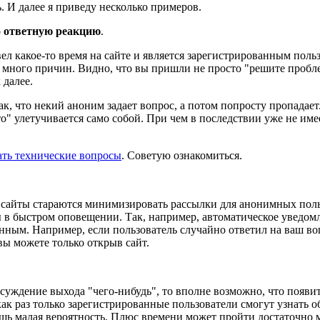
. И далее я приведу несколько примеров.
о ответную реакцию
.
ел какое-то время на сайте и является зарегистрированным поль
ь много причин. Видно, что вы пришли не просто "решите проблем
 далее.
ак, что некий аноним задает вопрос, а потом попросту пропадае
о" улетучивается само собой. При чем в последствии уже не име
ать технические вопросы
. Советую ознакомиться.
 сайты стараются минимизировать рассылки для анонимных поль
 в быстром оповещении. Так, например, автоматическое уведомле
енным. Например, если пользователь случайно ответил на ваш во
вы можете только открыв сайт.
бсуждение выхода "чего-нибудь", то вполне возможно, что появи
ак раз только зарегистрированные пользователи смогут узнать об 
шь малая вероятность. Плюс времени может пройти достаточно мн