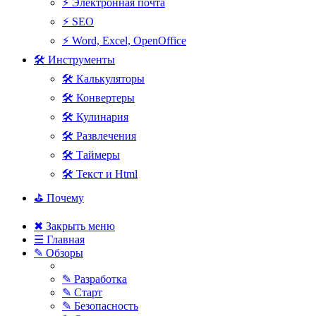
⚡ Электронная почта
⚡ SEO
⚡ Word, Excel, OpenOffice
🛠 Инструменты
🛠 Калькуляторы
🛠 Конвертеры
🛠 Кулинария
🛠 Развлечения
🛠 Таймеры
🛠 Текст и Html
⛳ Почему
✖ Закрыть меню
☰ Главная
✎ Обзоры
✎ Разработка
✎ Старт
✎ Безопасность