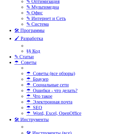
✎ Оптимизация
✎ Мультимедиа
✎ Офис
✎ Интернет и Сеть
✎ Система
🛠 Программы
🖌 Разработка
§§ Код
✎ Статьи
☂ Советы
☂ Советы (все обзоры)
☂ Браузер
☂ Социальные сети
☂ Ошибки - что делать?
☂ Что такое
☂ Электронная почта
☂ SEO
☂ Word, Excel, OpenOffice
🛠 Инструменты
🛠 Инструменты (все)