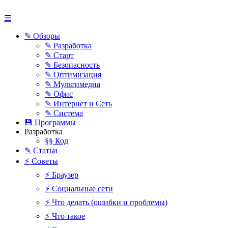
☰
✎ Обзоры
✎ Разработка
✎ Старт
✎ Безопасность
✎ Оптимизация
✎ Мультимедиа
✎ Офис
✎ Интернет и Сеть
✎ Система
💾 Программы
Разработка
§§ Код
✎ Статьи
⚡ Советы
⚡ Браузер
⚡ Социальные сети
⚡ Что делать (ошибки и проблемы)
⚡ Что такое