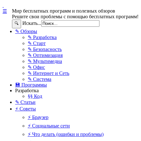
Мир бесплатных программ и полезных обзоров
☰
Решите свои проблемы с помощью бесплатных программ!
Искать...
🔍
✎ Обзоры
✎ Разработка
✎ Старт
✎ Безопасность
✎ Оптимизация
✎ Мультимедиа
✎ Офис
✎ Интернет и Сеть
✎ Система
💾 Программы
Разработка
§§ Код
✎ Статьи
⚡ Советы
⚡ Браузер
⚡ Социальные сети
⚡ Что делать (ошибки и проблемы)