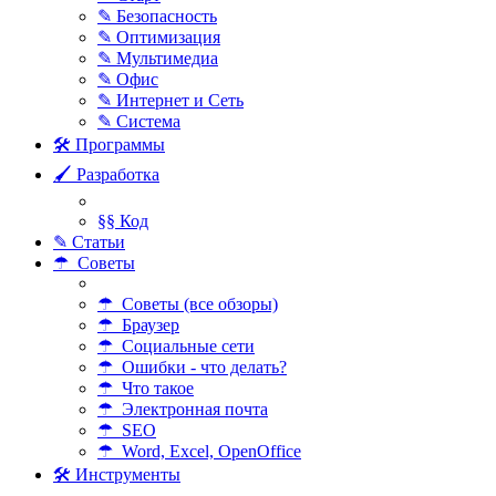
✎ Безопасность
✎ Оптимизация
✎ Мультимедиа
✎ Офис
✎ Интернет и Сеть
✎ Система
🛠 Программы
🖌 Разработка
§§ Код
✎ Статьи
☂ Советы
☂ Советы (все обзоры)
☂ Браузер
☂ Социальные сети
☂ Ошибки - что делать?
☂ Что такое
☂ Электронная почта
☂ SEO
☂ Word, Excel, OpenOffice
🛠 Инструменты