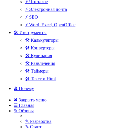
⚡ Что такое
⚡ Электронная почта
⚡ SEO
⚡ Word, Excel, OpenOffice
🛠 Инструменты
🛠 Калькуляторы
🛠 Конвертеры
🛠 Кулинария
🛠 Развлечения
🛠 Таймеры
🛠 Текст и Html
⛳ Почему
✖ Закрыть меню
☰ Главная
✎ Обзоры
✎ Разработка
✎ Старт