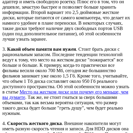
адаптер и иметь свободную розетку. Плюс его в том, что он
дешевле, зачастую быстрее и позволяет больше хранить
информации. Второй вариант это 2,5 дюймовые жесткие
диски, которые питаются от самого компьютера, что делает их
намного удобнее в плане переноски. В некоторых случаях,
такие диски требуют наличие двух свободных портов USB
(один под дополнительное питание), об этой особенности
лучше узнать заранее.
3.
Какой объем памяти вам нужен
. Стоит брать диски с
рациональным запасом. Последние тенденции технологий
ведут к тому, что место на жестком диске "пожирается" все
больше и больше. К примеру, когда-то практически все
фильмы весили около 700 Мб, сегодня же большинство
фильмов занимает уже около 1,5 Гб. Кроме того, учитывайте,
что объем 1 Тб диска составляет около 950 Гб реального
доступного пространства. Об этой особенности можно узнать
в статье
Место на жестком диске или почему его меньше, чем
вы думаете
. Так же, не стоит гнаться за сверх большими
объемами, так как весьма вероятна ситуация, что размер
такого диска будет больше "греть душу", чем будет реально
нужным.
4.
Скорость жесткого диска
. Внешние накопители могут
иметь разную скорость чтения и записи. Для HDD дисков она