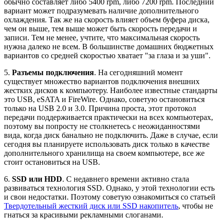
обычно составляет либо 5400 rpm, либо 7200 rpm. Последний
вариант может подразумевать наличие дополнительного
охлаждения. Так же на скорость влияет объем буфера диска,
чем он выше, тем выше может быть скорость передачи и
записи. Тем не менее, учтите, что максимальная скорость
нужна далеко не всем. В большинстве домашних бюджетных
вариантов со средней скоростью хватает "за глаза и за уши".
5.
Разъемы подключения
. На сегодняшний момент
существует множество вариантов подключения внешних
жестких дисков к компьютеру. Наиболее известные стандарты
это USB, eSATA и FireWire. Однако, советую остановиться
только на USB 2.0 и 3.0. Причина проста, этот протокол
передачи поддерживается практически на всех компьютерах,
поэтому вы попросту не столкнетесь с неожиданностями
вида, когда диск банально не подключить. Даже в случае, если
сегодня вы планируете использовать диск только в качестве
дополнительного хранилища на своем компьютере, все же
стоит остановиться на USB.
6.
SSD или HDD
. С недавнего времени активно стала
развиваться технология SSD. Однако, у этой технологии есть
и свои недостатки. Поэтому советую ознакомиться со статьей
Твердотельный жесткий диск или SSD накопитель
, чтобы не
гнаться за красивыми рекламными слоганами.