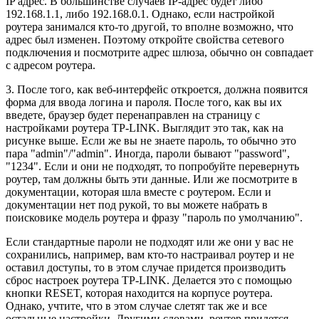
IP адрес. В большинстве случаев IP-адрес будет либо
192.168.1.1, либо 192.168.0.1. Однако, если настройкой
роутера занимался кто-то другой, то вполне возможно, что
адрес был изменен. Поэтому откройте свойства сетевого
подключения и посмотрите адрес шлюза, обычно он совпадает
с адресом роутера.
3. После того, как веб-интерфейс откроется, должна появится
форма для ввода логина и пароля. После того, как вы их
введете, браузер будет перенаправлен на страницу с
настройками роутера TP-LINK. Выглядит это так, как на
рисунке выше. Если же вы не знаете пароль, то обычно это
пара "admin"/"admin". Иногда, пароли бывают "password",
"1234". Если и они не подходят, то попробуйте перевернуть
роутер, там должны быть эти данные. Или же посмотрите в
документации, которая шла вместе с роутером. Если и
документации нет под рукой, то вы можете набрать в
поисковике модель роутера и фразу "пароль по умолчанию".
Если стандартные пароли не подходят или же они у вас не
сохранились, например, вам кто-то настраивал роутер и не
оставил доступы, то в этом случае придется производить
сброс настроек роутера TP-LINK. Делается это с помощью
кнопки RESET, которая находится на корпусе роутера.
Однако, учтите, что в этом случае слетят так же и все
остальные настройки. Другими словами, роутер придется