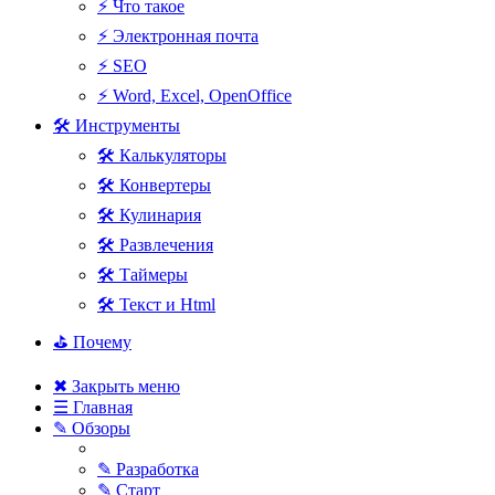
⚡ Что такое
⚡ Электронная почта
⚡ SEO
⚡ Word, Excel, OpenOffice
🛠 Инструменты
🛠 Калькуляторы
🛠 Конвертеры
🛠 Кулинария
🛠 Развлечения
🛠 Таймеры
🛠 Текст и Html
⛳ Почему
✖ Закрыть меню
☰ Главная
✎ Обзоры
✎ Разработка
✎ Старт