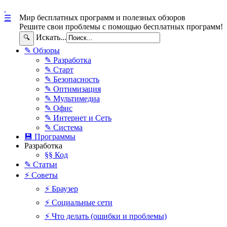
Мир бесплатных программ и полезных обзоров
☰
Решите свои проблемы с помощью бесплатных программ!
Искать...
🔍
✎ Обзоры
✎ Разработка
✎ Старт
✎ Безопасность
✎ Оптимизация
✎ Мультимедиа
✎ Офис
✎ Интернет и Сеть
✎ Система
💾 Программы
Разработка
§§ Код
✎ Статьи
⚡ Советы
⚡ Браузер
⚡ Социальные сети
⚡ Что делать (ошибки и проблемы)