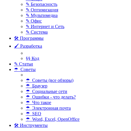
✎ Безопасность
✎ Оптимизация
✎ Мультимедиа
✎ Офис
✎ Интернет и Сеть
✎ Система
🛠 Программы
🖌 Разработка
§§ Код
✎ Статьи
☂ Советы
☂ Советы (все обзоры)
☂ Браузер
☂ Социальные сети
☂ Ошибки - что делать?
☂ Что такое
☂ Электронная почта
☂ SEO
☂ Word, Excel, OpenOffice
🛠 Инструменты