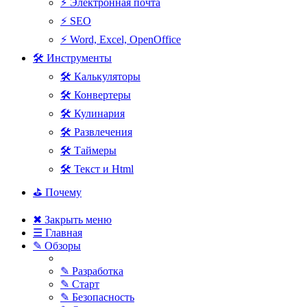
⚡ Электронная почта
⚡ SEO
⚡ Word, Excel, OpenOffice
🛠 Инструменты
🛠 Калькуляторы
🛠 Конвертеры
🛠 Кулинария
🛠 Развлечения
🛠 Таймеры
🛠 Текст и Html
⛳ Почему
✖ Закрыть меню
☰ Главная
✎ Обзоры
✎ Разработка
✎ Старт
✎ Безопасность