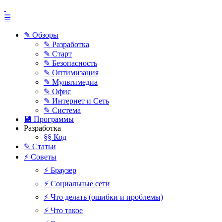
☰
✎ Обзоры
✎ Разработка
✎ Старт
✎ Безопасность
✎ Оптимизация
✎ Мультимедиа
✎ Офис
✎ Интернет и Сеть
✎ Система
💾 Программы
Разработка
§§ Код
✎ Статьи
⚡ Советы
⚡ Браузер
⚡ Социальные сети
⚡ Что делать (ошибки и проблемы)
⚡ Что такое