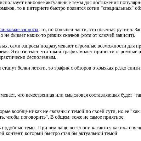
ый использует наиболее актуальные темы для достижения популя
хомяков, то в интернете быстро появятся сотни "специальных" 
оисковые запросы
, то, по большей части, это обычная рутина. 
 не бывает каких-то резких скачков (хотя от ключей зависит).
рвых, сами запросы подразумевают огромные возможности для пр
мя. Это означает, что такой трафик может принести огромные рез
практически бесполезным.
танут белки летяги, то трафик с обзоров о хомяках резко снизи
мевает, что качественная или смысловая составляющая будет "та
орые вообще никак не связаны с темой по своей сути, но ее "как
ь, чтобы поговорить". В общем, тоже не самое приятное.
 подобные темы. При чем чаще всего они касаются каких-то вечны
ой контент, который быстро стал бы актуальной темой.