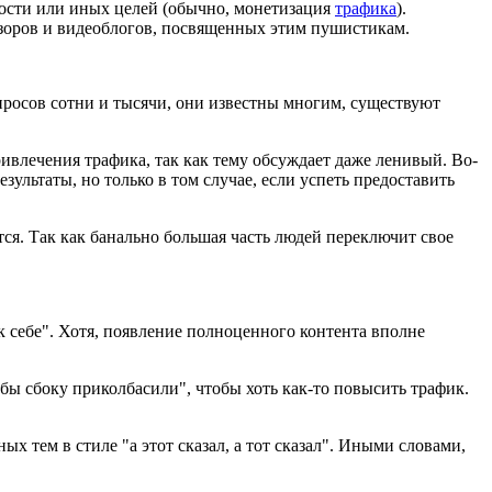
рности или иных целей (обычно, монетизация
трафика
).
обзоров и видеоблогов, посвященных этим пушистикам.
Запросов сотни и тысячи, они известны многим, существуют
ивлечения трафика, так как тему обсуждает даже ленивый. Во-
ультаты, но только в том случае, если успеть предоставить
тся. Так как банально большая часть людей переключит свое
к себе". Хотя, появление полноценного контента вполне
 бы сбоку приколбасили", чтобы хоть как-то повысить трафик.
х тем в стиле "а этот сказал, а тот сказал". Иными словами,