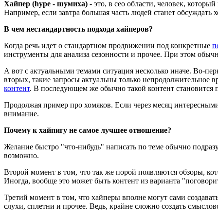
Хайпер (hype - шумиха)
- это, в сео области, человек, котор
Например, если завтра большая часть людей станет обсуждать 
В чем нестандартность подхода хайперов?
Когда речь идет о стандартном продвижении под конкретные
п
инструменты для анализа сезонности и прочее. При этом обычно
А вот с актуальными темами ситуация несколько иначе. Во-пе
вторых, такие запросы актуальны только непродолжительное вре
контент
. В последующем же обычно такой контент становится 
Продолжая пример про хомяков. Если через месяц интересными с
внимание.
Почему к хайпигу не самое лучшее отношение?
Желание быстро "что-нибудь" написать по теме обычно подразу
возможно.
Второй момент в том, что так же порой появляются обзоры, кот
Иногда, вообще это может быть контент из варианта "поговорит
Третий момент в том, что хайперы вполне могут сами создавать
слухи, сплетни и прочее. Ведь, крайне сложно создать смыслов