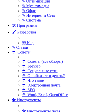
✎ Оптимизация
✎ Мультимедиа
✎ Офис
✎ Интернет и Сеть
✎ Система
🛠 Программы
🖌 Разработка
§§ Код
✎ Статьи
☂ Советы
☂ Советы (все обзоры)
☂ Браузер
☂ Социальные сети
☂ Ошибки - что делать?
☂ Что такое
☂ Электронная почта
☂ SEO
☂ Word, Excel, OpenOffice
🛠 Инструменты
🛠 Инструменты (все)