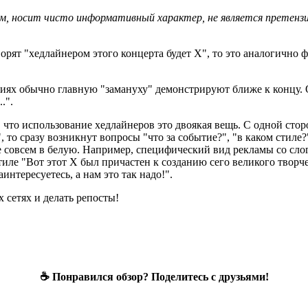
, носит чисто информативный характер, не является претензи
рят "хедлайнером этого концерта будет X", то это аналогично ф
тиях обычно главную "замануху" демонстрируют ближе к концу. О
.".
 что использование хедлайнеров это двоякая вещь. С одной сто
, то сразу возникнут вопросы "что за событие?", "в каком стиле?
 совсем в белую. Например, специфический вид рекламы со сло
тиле "Вот этот X был причастен к созданию сего великого творче
аинтересуетесь, а нам это так надо!".
 сетях и делать репосты!
☕ Понравился обзор? Поделитесь с друзьями!