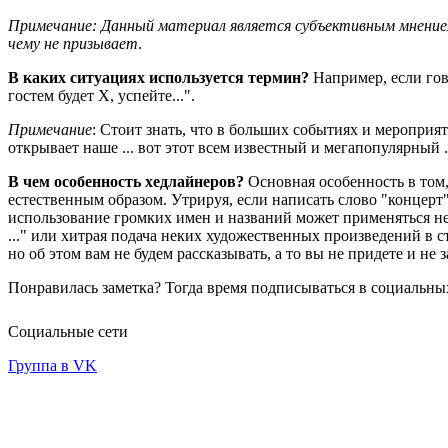
Примечание: Данный материал является субъективным мнением
чему не призывает
.
В каких ситуациях используется термин?
Например, если гово
гостем будет X, успейте...".
Примечание
: Стоит знать, что в больших событиях и мероприя
открывает наше ... вот этот всем известный и мегапопулярный ..
В чем особенность хедлайнеров?
Основная особенность в том,
естественным образом. Утрируя, если написать слово "концерт"
использование громких имен и названий может применяться не
..." или хитрая подача неких художественных произведений в с
но об этом вам не будем рассказывать, а то вы не придете и не з
Понравилась заметка? Тогда время подписываться в социальных
Социальные сети
Группа в VK