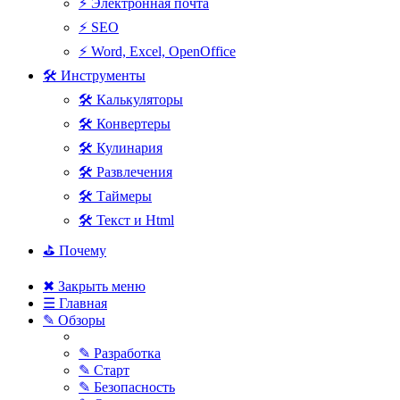
⚡ Электронная почта
⚡ SEO
⚡ Word, Excel, OpenOffice
🛠 Инструменты
🛠 Калькуляторы
🛠 Конвертеры
🛠 Кулинария
🛠 Развлечения
🛠 Таймеры
🛠 Текст и Html
⛳ Почему
✖ Закрыть меню
☰ Главная
✎ Обзоры
✎ Разработка
✎ Старт
✎ Безопасность