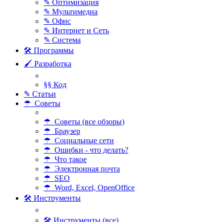
✎ Оптимизация
✎ Мультимедиа
✎ Офис
✎ Интернет и Сеть
✎ Система
🛠 Программы
🖌 Разработка
§§ Код
✎ Статьи
☂ Советы
☂ Советы (все обзоры)
☂ Браузер
☂ Социальные сети
☂ Ошибки - что делать?
☂ Что такое
☂ Электронная почта
☂ SEO
☂ Word, Excel, OpenOffice
🛠 Инструменты
🛠 Инструменты (все)