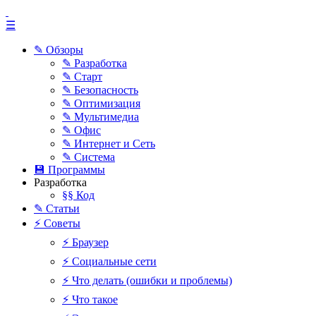
☰
✎ Обзоры
✎ Разработка
✎ Старт
✎ Безопасность
✎ Оптимизация
✎ Мультимедиа
✎ Офис
✎ Интернет и Сеть
✎ Система
💾 Программы
Разработка
§§ Код
✎ Статьи
⚡ Советы
⚡ Браузер
⚡ Социальные сети
⚡ Что делать (ошибки и проблемы)
⚡ Что такое