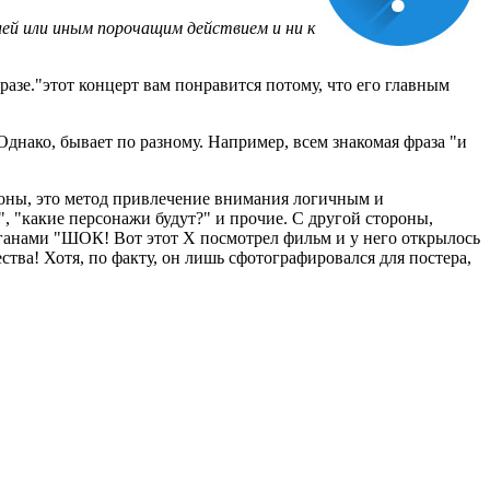
ей или иным порочащим действием и ни к
разе."этот концерт вам понравится потому, что его главным
днако, бывает по разному. Например, всем знакомая фраза "и
роны, это метод привлечение внимания логичным и
", "какие персонажи будут?" и прочие. С другой стороны,
ганами "ШОК! Вот этот X посмотрел фильм и у него открылось
ства! Хотя, по факту, он лишь сфотографировался для постера,